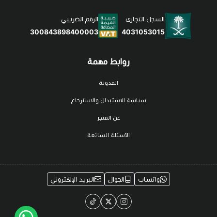
السجل التجاري
الرقم الضريبي
4031053015
300843898400003
روابط مهمة
المدونة
سياسة الاستبدال والاسترجاع
عن المتجر
الأسئلة الشائعة
واتساب
الجوال
البريد الإلكتروني