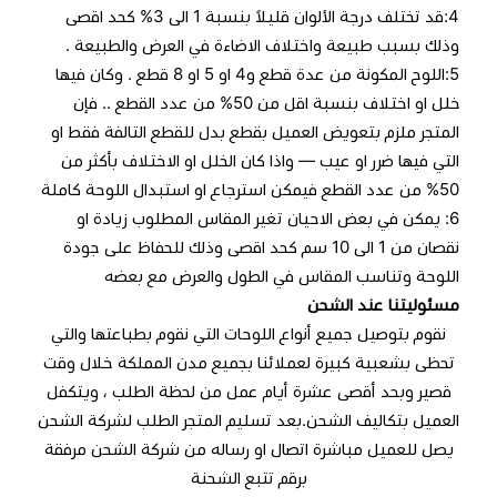
4:قد تختلف درجة الألوان قليلاً بنسبة 1 الى 3% كحد اقصى
وذلك بسبب طبيعة واختلاف الاضاءة في العرض والطبيعة .
5:اللوح المكونة من عدة قطع و4 او 5 او 8 قطع . وكان فيها
خلل او اختلاف بنسبة اقل من 50% من عدد القطع .. فإن
المتجر ملزم بتعويض العميل بقطع بدل للقطع التالفة فقط او
التي فيها ضرر او عيب — واذا كان الخلل او الاختلاف بأكثر من
50% من عدد القطع فيمكن استرجاع او استبدال اللوحة كاملة
6: يمكن في بعض الاحيان تغير المقاس المطلوب زيادة او
نقصان من 1 الى 10 سم كحد اقصى وذلك للحفاظ على جودة
اللوحة وتناسب المقاس في الطول والعرض مع بعضه
مسئوليتنا عند الشحن
نقوم بتوصيل جميع أنواع اللوحات التي نقوم بطباعتها والتي
تحظى بشعبية كبيرة لعملائنا بجميع مدن المملكة خلال وقت
قصير وبحد أقصى عشرة أيام عمل من لحظة الطلب ، ويتكفل
العميل بتكاليف الشحن.بعد تسليم المتجر الطلب لشركة الشحن
يصل للعميل مباشرة اتصال او رساله من شركة الشحن مرفقة
برقم تتبع الشحنة