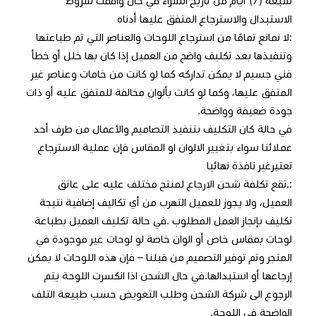
سبعة (7) أيام من تاريخ الشراء في حال وافقت شروط
الاستبدال والاسترجاع المتفق عليها أدناه
:لا نمانع تمامًا من استرجاع اللوحات والعناصر التي تم طباعتها
وتنفيذها بعد تكليف واضح من العميل إذا كان بها خلل أو خطأ
فني جسيم لا يمكن تداركه كما لو كانت من خامات وعناصر غير
المتفق عليها، وكما لو كانت بألوان مخالفة للمتفق عليه أو ذات
جودة ضعيفة وواضحة.
في حالة كان التكليف بتنفيذ التصاميم والأعمال من طرف أحد
عملائنا سواء بتغيير الالوان او المقاس فإن عملية الاسترجاع
تعتبرغير نافذة نهائيا
:.تقع تكلفة شحن الارجاع لمنتج مختلف عليه على عاتق
العميل، ولا يجوز للعميل التهرب من أي تكاليف إضافية نتيجة
تكليف بإنجاز العمل المطلوب .في حالة تكليف العميل بطباعة
لوحات بمقاس خاص أو الوان خاصة لو لوحات غير موجودة في
المتجر وتم توفير التصميم من قبلنا – فإن هذه اللوحات لا يمكن
إرجاعها أو استبدالها.في حال الشحن اذا انكسرت اللوحة يتم
الرجوع الى شركة الشحن وطلب التعويض حسب طبيعة التلف
الواضحة في اللوحة.