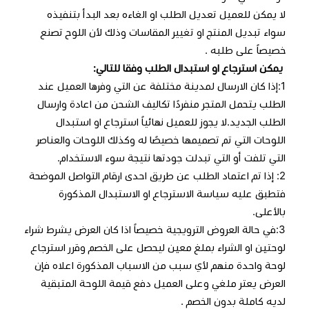
لا يمكن للعميل تعديل الطلب او الغاءه بعد البدأ بتنفيذه
سواء تبديل المنتج او تغيير المقاسات وذلك لأن اللوح تصنع
خصيصاً على طلبه .
يمكن استرجاع او استبدال الطلب وفقا للتالي:
1:إذا كان الارسال لمدينة مختلفة عن التي وفرها العميل عند
الطلب يتحمل المتجر منفردًا تكاليف الشحن من اعادة وارسال
الطلب الجديد.لا يجوز للعميل نهائياً استرجاع او استبدال
اللوحات التي تم تصميمها خصيصًا له وكذلك اللوحات والعناصر
التي تلفت أو التي تبدلت جودتها نتيجة سوء الاستخدام.
2: إذا تم اعتماد الطلب عن طريق احدى ارقام التواصل الموضحة
فتطبق عليه سياسة الاسترجاع او الاستبدال المذكورة
بالأعلى.
3:في حالة العروض الترويجية خصيصاً اذا كان العرض يشرط شراء
لوحتين او الشراء بملغ معين ليحصل على الخصم وقرر استرجاع
لوحة واحدة منهم لأي سبب من الاسباب المذكورة اعلاه فإن
العرض يعتر ملغي وعلى العميل دفع قيمة اللوحة المتبقية
لديه كاملة بدون الخصم .