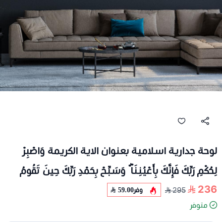
لوحة جدارية اسلامية بعنوان الاية الكريمة وَاصْبِرْ
لِحُكْمِ رَبِّكَ فَإِنَّكَ بِأَعْيُنِنَا ۖ وَسَبِّحْ بِحَمْدِ رَبِّكَ حِينَ تَقُومُ
236
وفر
59.00
295
متوفر