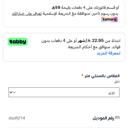
المقاس بالسنتي متر
*
اختر
رقم الموديل
dsofij114