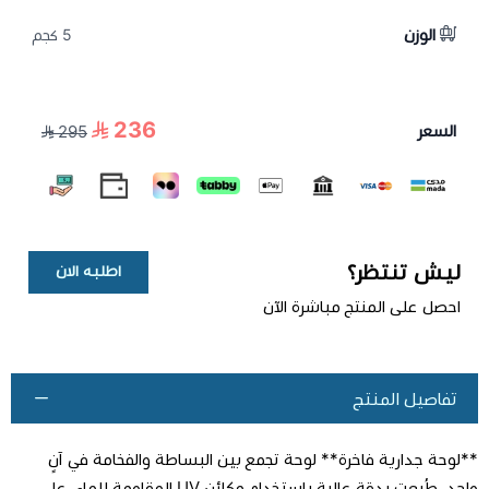
الوزن
5 كجم
236
السعر
295
ليش تنتظر؟
اطلبه الان
احصل على المنتج مباشرة الآن
تفاصيل المنتج
**لوحة جدارية فاخرة** لوحة تجمع بين البساطة والفخامة في آنٍ
واحد. طُبعت بدقة عالية باستخدام مكائن UV المقاوِمة للماء، على