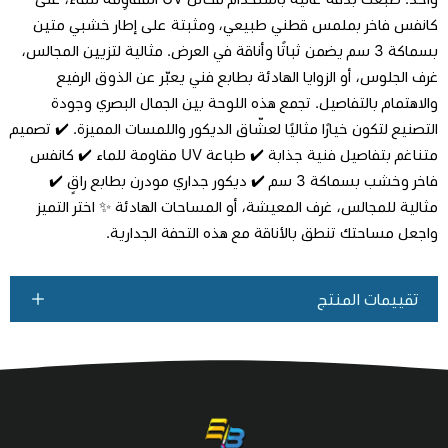
كانفس فاخر بملمس قطني طبيعي، ومثبتة على إطار خشبي متين
بسماكة 3 سم يضمن ثباتًا وأناقة في العرض. مثالية لتزيين المجالس،
اطلب المنتج
غرف الجلوس، أو الزوايا الهادئة بطابع فني يعبّر عن الذوق الرفيع
والاهتمام بالتفاصيل. تجمع هذه اللوحة بين الجمال البصري وجودة
التصنيع لتكون خيارًا مثاليًا لعشّاق الديكور واللمسات المميزة. ✔️ تصميم
متناغم بتفاصيل فنية جذابة ✔️ طباعة UV مقاومة للماء ✔️ كانفس
فاخر وخشب بسماكة 3 سم ✔️ ديكور جداري مودرن بطابع راقٍ ✔️
مثالية للمجالس، غرف المعيشة، أو المساحات الهادئة ✨ اختر التميز
واجعل مساحتك تنطق بالأناقة مع هذه التحفة الجدارية.
تقييمات المنتج