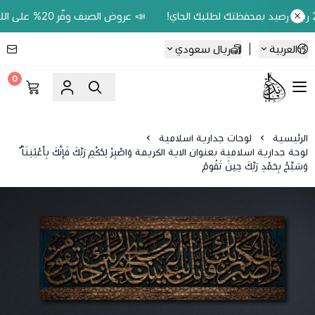
📣 عروض الصيف وفّر 20% على اللوحات الحين.. واكسب 200 ريال رصيد بمحفظتك لطلبك الجاي!
العربية
|
ريال سعودي
0
Ebbdaa art
الرئيسية
لوحات جدارية اسلامية
لوحة جدارية اسلامية بعنوان الاية الكريمة وَاصْبِرْ لِحُكْمِ رَبِّكَ فَإِنَّكَ بِأَعْيُنِنَا ۖ
وَسَبِّحْ بِحَمْدِ رَبِّكَ حِينَ تَقُومُ