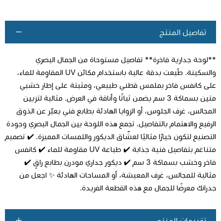
تفاصيل المنتج
**لوحة جدارية فاخرة** تفاصيل مستوحاة من الجمال البصري
والسكينة. طُبعت بدقة عالية باستخدام مكائن UV المقاوِمة للماء،
على كانفس فاخر بملمس قطني طبيعي، ومثبتة على إطار خشبي
متين بسماكة 3 سم يضمن ثباتًا وأناقة في العرض. مثالية لتزيين
اطلب المنتج
المجالس، غرف الجلوس، أو الزوايا الهادئة بطابع فني يعبّر عن الذوق
الرفيع والاهتمام بالتفاصيل. تجمع هذه اللوحة بين الجمال البصري وجودة
التصنيع لتكون خيارًا مثاليًا لعشّاق الديكور واللمسات المميزة. ✔️ تصميم
متناغم بتفاصيل فنية جذابة ✔️ طباعة UV مقاومة للماء ✔️ كانفس
فاخر وخشب بسماكة 3 سم ✔️ ديكور جداري مودرن بطابع راقٍ ✔️
مثالية للمجالس، غرف المعيشة، أو المساحات الهادئة ✨ اجعل من
جدرانك معرضًا للجمال مع هذه القطعة الفريدة.
تقييمات المنتج