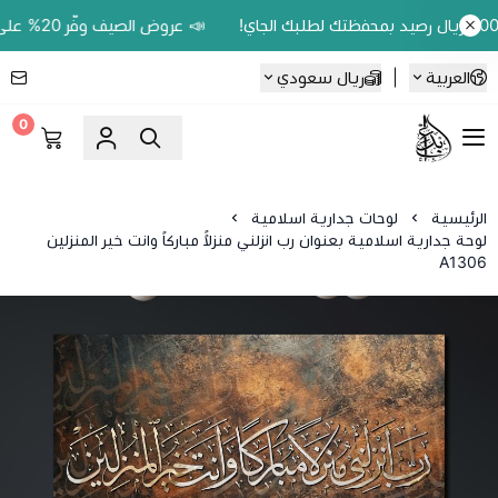
📣 عروض الصيف وفّر 20% على اللوحات الحين.. واكسب 200 ريال رصيد بمحفظتك لطلبك الجاي!
العربية
|
ريال سعودي
0
Ebbdaa art
الرئيسية
لوحات جدارية اسلامية
لوحة جدارية اسلامية بعنوان رب انزلني منزلاًً مباركاً وانت خير المنزلين
A1306