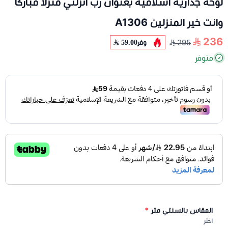
لوحة جدارية اسلامية بعنوان رب انزلني منزلاًً مباركاً
وانت خير المنزلين A1306
236
وفر
59.00
295
متوفر
المقاس بالسنتي متر
*
اختر