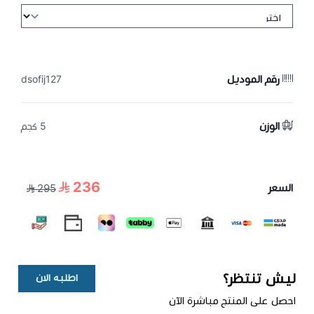
رقم الموديل
dsofij127
الوزن
5 كجم
236
السعر
295
ليش تنتظر؟
اطلبه الان
احصل على المنتج مباشرة الآن