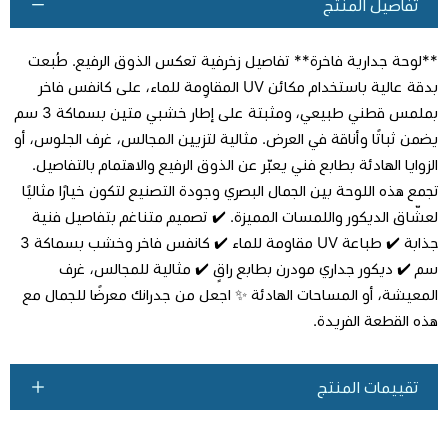
تفاصيل المنتج
**لوحة جدارية فاخرة** تفاصيل زخرفية تعكس الذوق الرفيع. طُبعت
بدقة عالية باستخدام مكائن UV المقاوِمة للماء، على كانفس فاخر
بملمس قطني طبيعي، ومثبتة على إطار خشبي متين بسماكة 3 سم
يضمن ثباتًا وأناقة في العرض. مثالية لتزيين المجالس، غرف الجلوس، أو
اطلب المنتج
الزوايا الهادئة بطابع فني يعبّر عن الذوق الرفيع والاهتمام بالتفاصيل.
تجمع هذه اللوحة بين الجمال البصري وجودة التصنيع لتكون خيارًا مثاليًا
لعشّاق الديكور واللمسات المميزة. ✔️ تصميم متناغم بتفاصيل فنية
جذابة ✔️ طباعة UV مقاومة للماء ✔️ كانفس فاخر وخشب بسماكة 3
سم ✔️ ديكور جداري مودرن بطابع راقٍ ✔️ مثالية للمجالس، غرف
المعيشة، أو المساحات الهادئة ✨ اجعل من جدرانك معرضًا للجمال مع
هذه القطعة الفريدة.
تقييمات المنتج