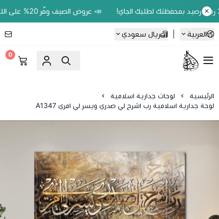
📣 عروض الصيف وفّر 20% على اللوحات الحين.. واكسب 200 ريال رصيد بمحفظتك لطلبك الجاي!
العربية
|
ريال سعودي
0
Ebbdaa art
الرئيسية
لوحات جدارية اسلامية
لوحة جدارية اسلامية رب اشرح لي صدري ويسر لي امري A1347