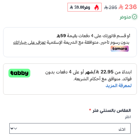
236
وفر
59.00
295
متوفر
المقاس بالسنتي متر
*
اختر