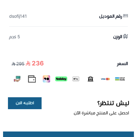
رقم الموديل
dsofij141
الوزن
5 كجم
236
السعر
295
ليش تنتظر؟
اطلبه الان
احصل على المنتج مباشرة الآن