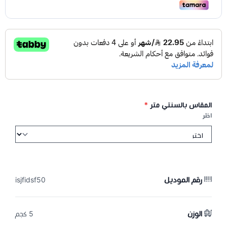
المقاس بالسنتي متر
*
اختر
رقم الموديل
isjfidsf50
الوزن
5 كجم