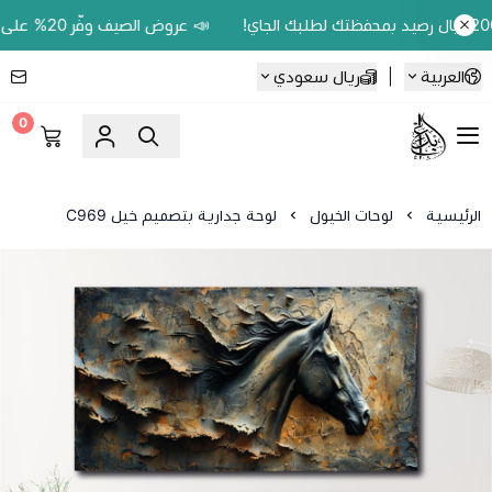
📣 عروض الصيف وفّر 20% على اللوحات الحين.. واكسب 200 ريال رصيد بمحفظتك لطلبك الجاي!
العربية
|
ريال سعودي
0
Ebbdaa art
الرئيسية
لوحات الخيول
لوحة جدارية بتصميم خيل C969