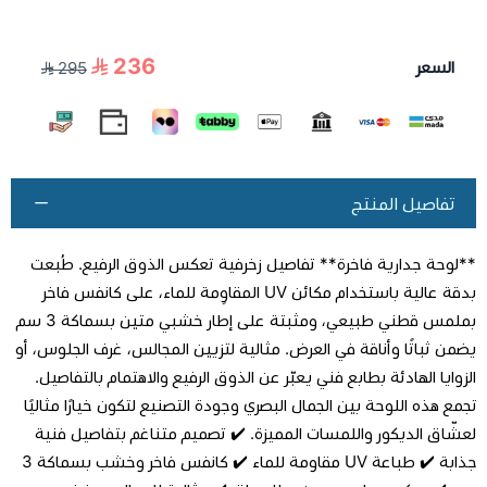
236
السعر
295
تفاصيل المنتج
**لوحة جدارية فاخرة** تفاصيل زخرفية تعكس الذوق الرفيع. طُبعت
بدقة عالية باستخدام مكائن UV المقاوِمة للماء، على كانفس فاخر
بملمس قطني طبيعي، ومثبتة على إطار خشبي متين بسماكة 3 سم
يضمن ثباتًا وأناقة في العرض. مثالية لتزيين المجالس، غرف الجلوس، أو
الزوايا الهادئة بطابع فني يعبّر عن الذوق الرفيع والاهتمام بالتفاصيل.
تجمع هذه اللوحة بين الجمال البصري وجودة التصنيع لتكون خيارًا مثاليًا
لعشّاق الديكور واللمسات المميزة. ✔️ تصميم متناغم بتفاصيل فنية
جذابة ✔️ طباعة UV مقاومة للماء ✔️ كانفس فاخر وخشب بسماكة 3