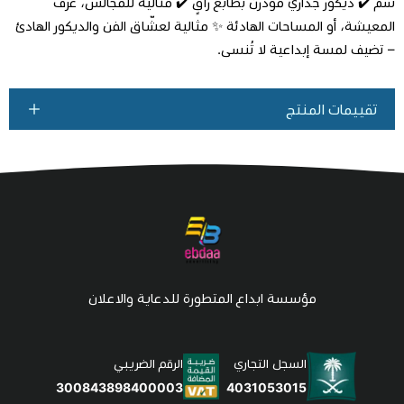
سم ✔️ ديكور جداري مودرن بطابع راقٍ ✔️ مثالية للمجالس، غرف
المعيشة، أو المساحات الهادئة ✨ مثالية لعشّاق الفن والديكور الهادئ
– تضيف لمسة إبداعية لا تُنسى.
تقييمات المنتج
مؤسسة ابداع المتطورة للدعاية والاعلان
السجل التجاري
الرقم الضريبي
4031053015
300843898400003