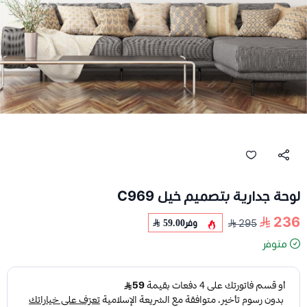
لوحة جدارية بتصميم خيل C969
236
وفر
59.00
295
متوفر