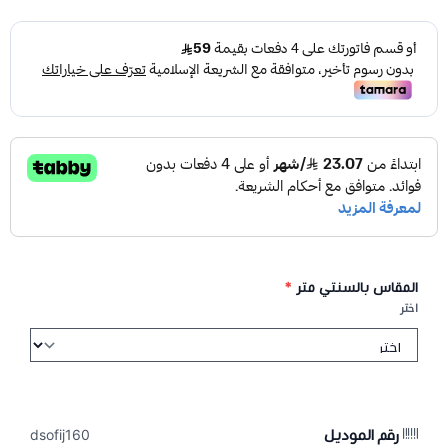
المقاس بالسنتي متر
*
اختر
رقم الموديل
dsofij160