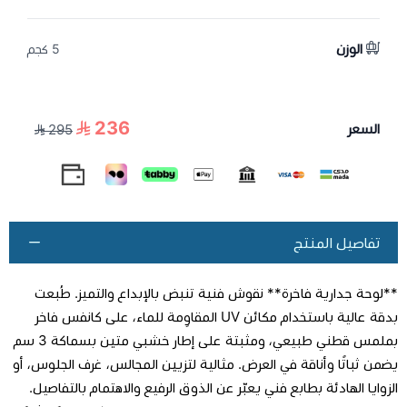
الوزن
5 كجم
236
السعر
295
تفاصيل المنتج
**لوحة جدارية فاخرة** نقوش فنية تنبض بالإبداع والتميز. طُبعت
بدقة عالية باستخدام مكائن UV المقاوِمة للماء، على كانفس فاخر
بملمس قطني طبيعي، ومثبتة على إطار خشبي متين بسماكة 3 سم
يضمن ثباتًا وأناقة في العرض. مثالية لتزيين المجالس، غرف الجلوس، أو
الزوايا الهادئة بطابع فني يعبّر عن الذوق الرفيع والاهتمام بالتفاصيل.