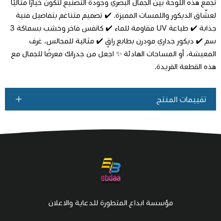
تجمع هذه اللوحة بين الجمال البصري وجودة التصنيع لتكون خيارًا مثاليًا
لعشّاق الديكور واللمسات المميزة. ✔️ تصميم متناغم بتفاصيل فنية
جذابة ✔️ طباعة UV مقاومة للماء ✔️ كانفس فاخر وخشب بسماكة 3
سم ✔️ ديكور جداري مودرن بطابع راقٍ ✔️ مثالية للمجالس، غرف
المعيشة، أو المساحات الهادئة ✨ اجعل من جدرانك معرضًا للجمال مع
هذه القطعة الفريدة.
تقييمات المنتج
مؤسسة ابداع المتطورة للدعاية والاعلان