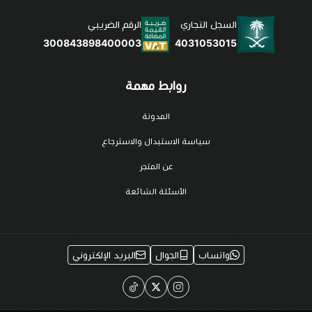
السجل التجاري
الرقم الضريبي
4031053015
300843898400003
روابط مهمة
المدونة
سياسة الاستبدال والاسترجاع
عن المتجر
الأسئلة الشائعة
واتساب
الجوال
البريد الإلكتروني