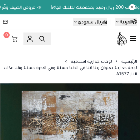
📣 عروض الصيف وفّر 20% على اللوحات الحين.. واكسب 200 ريال رصيد بمحفظتك لطلبك الجاي!
العربية
|
ريال سعودي
0
Ebbdaa art
الرئيسية
لوحات جدارية اسلامية
لوحة جدارية بعنوان ربنا اتنا في الدنيا حسنة وفي الاخرة حسنة وقنا عذاب
النار A1577