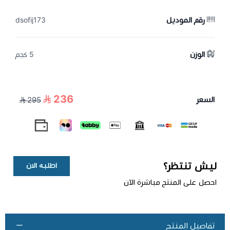
رقم الموديل
dsofij173
الوزن
5 كجم
236
السعر
295
ليش تنتظر؟
اطلبه الان
احصل على المنتج مباشرة الآن
تفاصيل المنتج