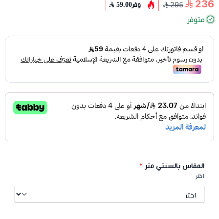
236
وفر
59.00
295
متوفر
المقاس بالسنتي متر
*
اختر