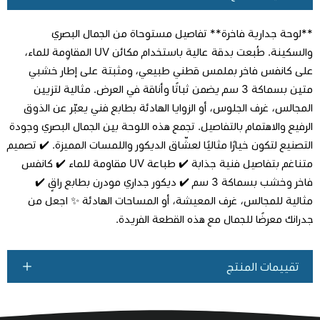
**لوحة جدارية فاخرة** تفاصيل مستوحاة من الجمال البصري
والسكينة. طُبعت بدقة عالية باستخدام مكائن UV المقاوِمة للماء،
على كانفس فاخر بملمس قطني طبيعي، ومثبتة على إطار خشبي
متين بسماكة 3 سم يضمن ثباتًا وأناقة في العرض. مثالية لتزيين
اطلب المنتج
المجالس، غرف الجلوس، أو الزوايا الهادئة بطابع فني يعبّر عن الذوق
الرفيع والاهتمام بالتفاصيل. تجمع هذه اللوحة بين الجمال البصري وجودة
التصنيع لتكون خيارًا مثاليًا لعشّاق الديكور واللمسات المميزة. ✔️ تصميم
متناغم بتفاصيل فنية جذابة ✔️ طباعة UV مقاومة للماء ✔️ كانفس
فاخر وخشب بسماكة 3 سم ✔️ ديكور جداري مودرن بطابع راقٍ ✔️
مثالية للمجالس، غرف المعيشة، أو المساحات الهادئة ✨ اجعل من
جدرانك معرضًا للجمال مع هذه القطعة الفريدة.
تقييمات المنتج