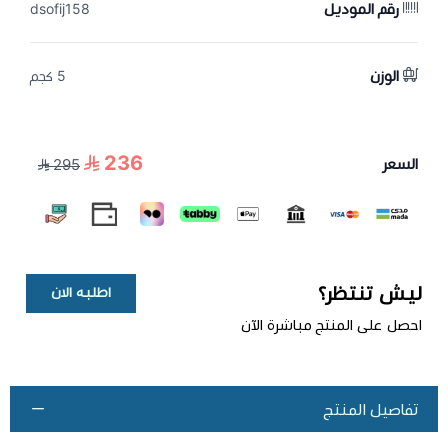
رقم الموديل
dsofij158
الوزن
5 كجم
236
السعر
295
ليش تنتظر؟
اطلبه الان
احصل على المنتج مباشرة الآن
تفاصيل المنتج