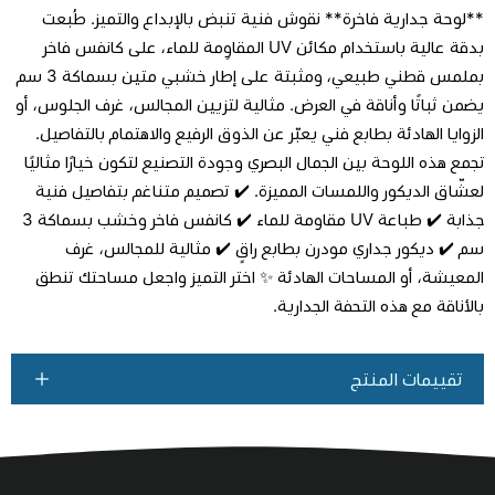
**لوحة جدارية فاخرة** نقوش فنية تنبض بالإبداع والتميز. طُبعت
بدقة عالية باستخدام مكائن UV المقاوِمة للماء، على كانفس فاخر
بملمس قطني طبيعي، ومثبتة على إطار خشبي متين بسماكة 3 سم
يضمن ثباتًا وأناقة في العرض. مثالية لتزيين المجالس، غرف الجلوس، أو
اطلب المنتج
الزوايا الهادئة بطابع فني يعبّر عن الذوق الرفيع والاهتمام بالتفاصيل.
تجمع هذه اللوحة بين الجمال البصري وجودة التصنيع لتكون خيارًا مثاليًا
لعشّاق الديكور واللمسات المميزة. ✔️ تصميم متناغم بتفاصيل فنية
جذابة ✔️ طباعة UV مقاومة للماء ✔️ كانفس فاخر وخشب بسماكة 3
سم ✔️ ديكور جداري مودرن بطابع راقٍ ✔️ مثالية للمجالس، غرف
المعيشة، أو المساحات الهادئة ✨ اختر التميز واجعل مساحتك تنطق
بالأناقة مع هذه التحفة الجدارية.
تقييمات المنتج