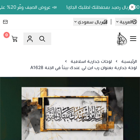
📣 عروض الصيف وفّر 20% على اللوحات الحين.. واكسب 200 ريال رصيد بمحفظتك لطلبك الجاي!
العربية
|
ريال سعودي
0
Ebbdaa art
الرئيسية
لوحات جدارية اسلامية
لوحة جدارية بعنوان رب ابن لي عندك بيتاً في الجنة A1628