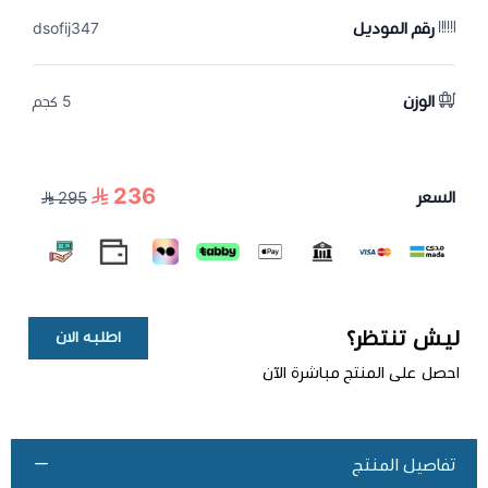
رقم الموديل
dsofij347
الوزن
5 كجم
236
السعر
295
ليش تنتظر؟
اطلبه الان
احصل على المنتج مباشرة الآن
تفاصيل المنتج