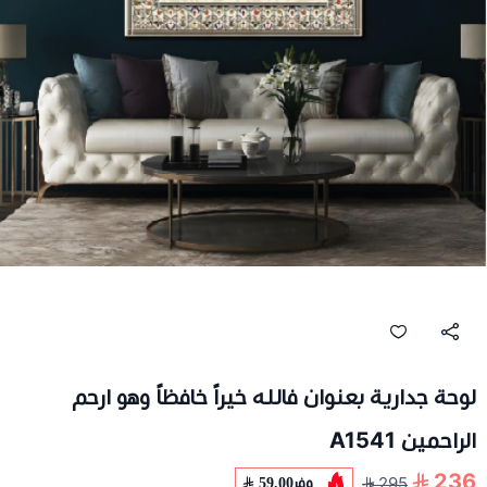
لوحة جدارية بعنوان فالله خيراً خافظاً وهو ارحم
الراحمين A1541
236
وفر
59.00
295