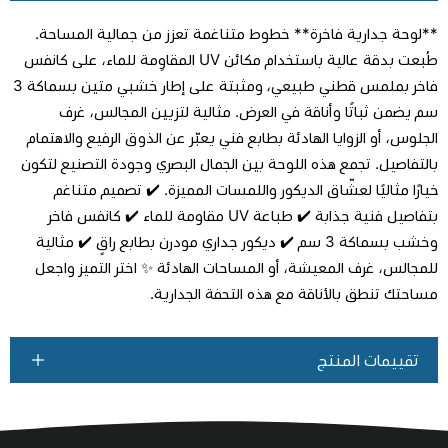
**لوحة جدارية فاخرة** خطوط متناغمة تعزز من جمالية المساحة.
طُبعت بدقة عالية باستخدام مكائن UV المقاوِمة للماء، على كانفس
فاخر بملمس قطني طبيعي، ومثبتة على إطار خشبي متين بسماكة 3
سم يضمن ثباتًا وأناقة في العرض. مثالية لتزيين المجالس، غرف
اطلب المنتج
الجلوس، أو الزوايا الهادئة بطابع فني يعبّر عن الذوق الرفيع والاهتمام
بالتفاصيل. تجمع هذه اللوحة بين الجمال البصري وجودة التصنيع لتكون
خيارًا مثاليًا لعشّاق الديكور واللمسات المميزة. ✔️ تصميم متناغم
بتفاصيل فنية جذابة ✔️ طباعة UV مقاومة للماء ✔️ كانفس فاخر
وخشب بسماكة 3 سم ✔️ ديكور جداري مودرن بطابع راقٍ ✔️ مثالية
للمجالس، غرف المعيشة، أو المساحات الهادئة ✨ اختر التميز واجعل
مساحتك تنطق بالأناقة مع هذه التحفة الجدارية.
تقييمات المنتج