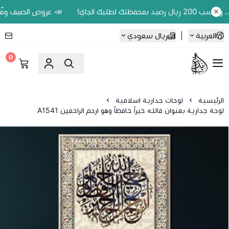
📣 عروض الصيف وفّر 20% على اللوحات الحين.. واكسب 200 ريال رصيد بمحفظتك لطلبك الجاي!
العربية
|
ريال سعودي
0
Ebbdaa art
الرئيسية
لوحات جدارية اسلامية
لوحة جدارية بعنوان فالله خيراً خافظاً وهو ارحم الراحمين A1541