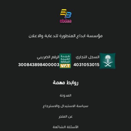
مؤسسة ابداع المتطورة للدعاية والاعلان
السجل التجاري
الرقم الضريبي
4031053015
300843898400003
روابط مهمة
المدونة
سياسة الاستبدال والاسترجاع
عن المتجر
الأسئلة الشائعة