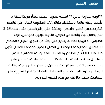
تفاصيل المنتج
**لوحة جدارية فاخرة** لمسة عصرية تضيف جمالًا فريدًا للمكان.
طُبعت بدقة عالية باستخدام مكائن UV المقاوِمة للماء، على كانفس
فاخر بملمس قطني طبيعي، ومثبتة على إطار خشبي متين بسماكة 3
سم يضمن ثباتًا وأناقة في العرض. مثالية لتزيين المجالس، غرف
اطلب المنتج
الجلوس، أو الزوايا الهادئة بطابع فني يعبّر عن الذوق الرفيع والاهتمام
بالتفاصيل. تجمع هذه اللوحة بين الجمال البصري وجودة التصنيع لتكون
خيارًا مثاليًا لعشّاق الديكور واللمسات المميزة. ✔️ تصميم متناغم
بتفاصيل فنية جذابة ✔️ طباعة UV مقاومة للماء ✔️ كانفس فاخر
وخشب بسماكة 3 سم ✔️ ديكور جداري مودرن بطابع راقٍ ✔️ مثالية
للمجالس، غرف المعيشة، أو المساحات الهادئة ✨ اختر التميز واجعل
مساحتك تنطق بالأناقة مع هذه التحفة الجدارية.
تقييمات المنتج