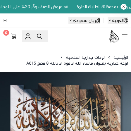
📣 عروض الصيف وفّر 20% على اللوحات الحين.. واكسب 200 ريال رصيد بمحفظتك لطلبك الجاي!
العربية
|
ريال سعودي
0
Ebbdaa art
الرئيسية
لوحات جدارية اسلامية
لوحة جدارية بعنوان ماشاء الله لا قوة الا بالله 8 قطع A615