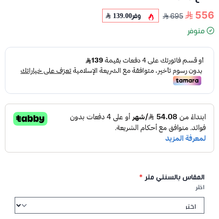
556
وفر
139.00
695
متوفر
المقاس بالسنتي متر
*
اختر