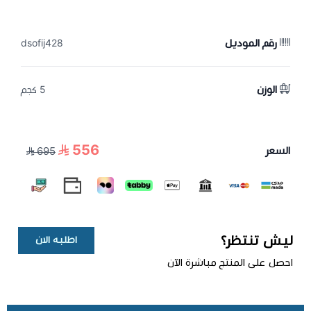
رقم الموديل
dsofij428
الوزن
5 كجم
556
السعر
695
ليش تنتظر؟
اطلبه الان
احصل على المنتج مباشرة الآن