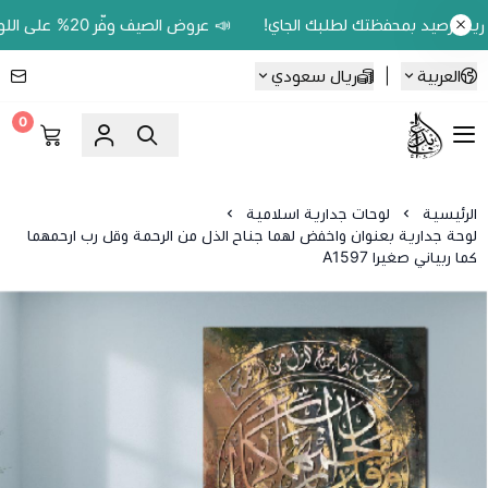
📣 عروض الصيف وفّر 20% على اللوحات الحين.. واكسب 200 ريال رصيد بمحفظتك لطلبك الجاي!
العربية
|
ريال سعودي
0
Ebbdaa art
الرئيسية
لوحات جدارية اسلامية
لوحة جدارية بعنوان واخفض لهما جناح الذل من الرحمة وقل رب ارحمهما
كما ربياني صغيرا A1597