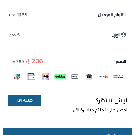
رقم الموديل
dsofij188
الوزن
5 كجم
236
السعر
295
ليش تنتظر؟
اطلبه الان
احصل على المنتج مباشرة الآن