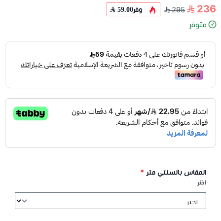
236
وفر
59.00
295
متوفر
المقاس بالسنتي متر
*
اختر