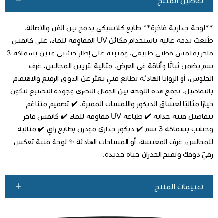
تفاصيل المنتج
**لوحة جدارية فاخرة** طابع كلاسيكي يدمج بين الفن والأصالة.
طُبعت بدقة عالية باستخدام مكائن UV المقاوِمة للماء، على كانفس
فاخر بملمس قطني طبيعي، ومثبتة على إطار خشبي متين بسماكة 3
سم يضمن ثباتًا وأناقة في العرض. مثالية لتزيين المجالس، غرف
اطلب المنتج
الجلوس، أو الزوايا الهادئة بطابع فني يعبّر عن الذوق الرفيع والاهتمام
بالتفاصيل. تجمع هذه اللوحة بين الجمال البصري وجودة التصنيع لتكون
خيارًا مثاليًا لعشّاق الديكور واللمسات المميزة. ✔️ تصميم متناغم
بتفاصيل فنية جذابة ✔️ طباعة UV مقاومة للماء ✔️ كانفس فاخر
وخشب بسماكة 3 سم ✔️ ديكور جداري مودرن بطابع راقٍ ✔️ مثالية
للمجالس، غرف المعيشة، أو المساحات الهادئة ✨ لوحة فنية تعكس
رقيّ ذوقك وتمنح الجدران حياة جديدة.
تقييمات المنتج