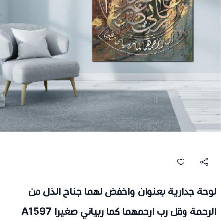
لوحة جدارية بعنوان واخفض لهما جناح الذل من
الرحمة وقل رب ارحمهما كما ربياني صغيرا A1597