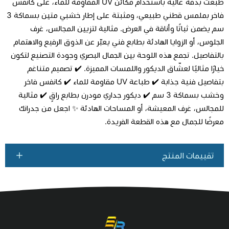
طُبعت بدقة عالية باستخدام مكائن UV المقاوِمة للماء، على كانفس
فاخر بملمس قطني طبيعي، ومثبتة على إطار خشبي متين بسماكة 3
سم يضمن ثباتًا وأناقة في العرض. مثالية لتزيين المجالس، غرف
اطلب المنتج
الجلوس، أو الزوايا الهادئة بطابع فني يعبّر عن الذوق الرفيع والاهتمام
بالتفاصيل. تجمع هذه اللوحة بين الجمال البصري وجودة التصنيع لتكون
خيارًا مثاليًا لعشّاق الديكور واللمسات المميزة. ✔️ تصميم متناغم
بتفاصيل فنية جذابة ✔️ طباعة UV مقاومة للماء ✔️ كانفس فاخر
وخشب بسماكة 3 سم ✔️ ديكور جداري مودرن بطابع راقٍ ✔️ مثالية
للمجالس، غرف المعيشة، أو المساحات الهادئة ✨ اجعل من جدرانك
معرضًا للجمال مع هذه القطعة الفريدة.
تقييمات المنتج