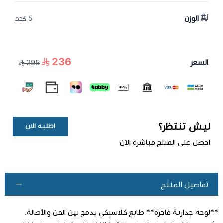
الوزن
5 كجم
236
السعر
295
ليش تنتظر؟
اطلبه الان
احصل على المنتج مباشرة الآن
تفاصيل المنتج
**لوحة جدارية فاخرة** طابع كلاسيكي يدمج بين الفن والأصالة.