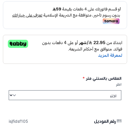
المقاس بالسنتي متر
*
اختر
رقم الموديل
isjfidsf105