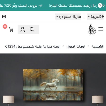
📣 عروض الصيف وفّر 20% على اللوحات الحين.. واكسب 200 ريال رصيد بمحفظتك لطلبك الجاي!
العربية
|
ريال سعودي
0
Ebbdaa art
الرئيسية
لوحات الخيول
لوحة جدارية فنية بتصميم خيل C1254