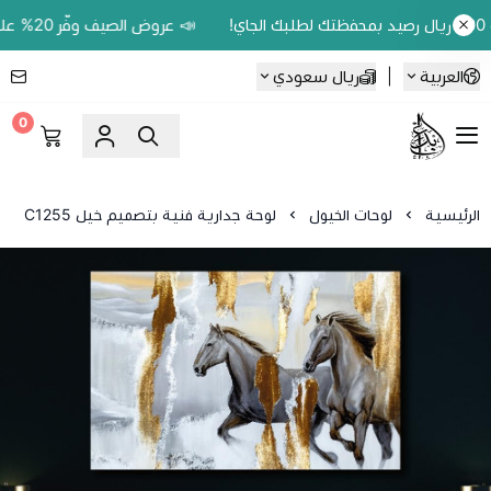
📣 عروض الصيف وفّر 20% على اللوحات الحين.. واكسب 200 ريال رصيد بمحفظتك لطلبك الجاي!
العربية
|
ريال سعودي
0
Ebbdaa art
الرئيسية
لوحات الخيول
لوحة جدارية فنية بتصميم خيل C1255