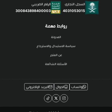
السجل التجاري
الرقم الضريبي
4031053015
300843898400003
روابط مهمة
المدونة
سياسة الاستبدال والاسترجاع
عن المتجر
الأسئلة الشائعة
واتساب
الجوال
البريد الإلكتروني