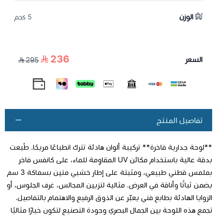
الوزن
5 كجم
236
السعر
295
تفاصيل المنتج
**لوحة جدارية فاخرة** تركيبة ألوان هادئة تترك انطباعًا مريحًا. طُبعت
بدقة عالية باستخدام مكائن UV المقاوِمة للماء، على كانفس فاخر
بملمس قطني طبيعي، ومثبتة على إطار خشبي متين بسماكة 3 سم
يضمن ثباتًا وأناقة في العرض. مثالية لتزيين المجالس، غرف الجلوس، أو
الزوايا الهادئة بطابع فني يعبّر عن الذوق الرفيع والاهتمام بالتفاصيل.
تجمع هذه اللوحة بين الجمال البصري وجودة التصنيع لتكون خيارًا مثاليًا