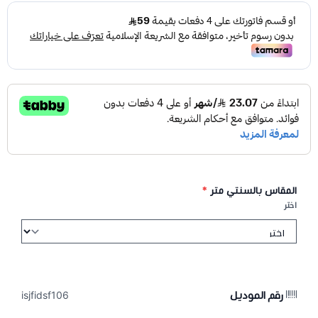
المقاس بالسنتي متر
*
اختر
رقم الموديل
isjfidsf106