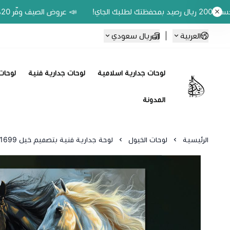
📣 عروض الصيف وفّر 20% على اللوحات الحين.. واكسب 200 ريال رصيد بمحفظتك لطلبك الجاي!
العربية
|
ريال سعودي
لوحات جدارية اسلامية
لوحات جدارية فنية
لوحات 
Ebbdaa art
المدونة
الرئيسية
لوحات الخيول
لوحة جدارية فنية بتصميم خيل C1699