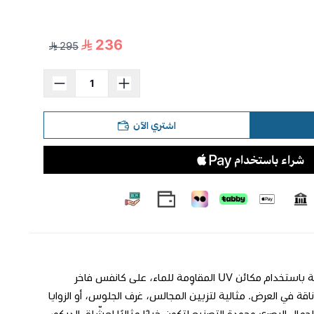
236
295
اشتري الآن
**لوحة جدارية فاخرة** خطوط متناغمة تعزز من جمالية المساحة. طُبعت بدقة عالية باستخدام مكائن UV المقاوِمة للماء، على كانفس فاخر
طار خشبي متين بسماكة 3 سم يضمن ثباتًا وأناقة في العرض. مثالية لتزيين المجالس، غرف الجلوس، أو الزوايا
جمال البصري وجودة التصنيع لتكون خيارًا مثاليًا لعشّاق الديكور