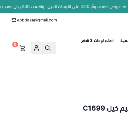
 20% على اللوحات الحين.. واكسب 200 ريال رصيد بمحفظتك لطلبك الجاي!
ebbdaaa@gmail.com
مية
اطقم لوحات 3 قطع
0
يل C1699