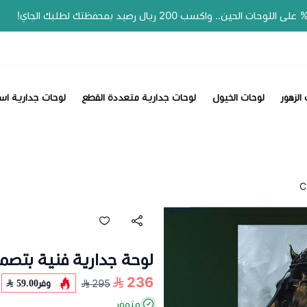
📣 عروض الصيف وفّر
الزهور
لوحات الخيول
لوحات جدارية متعددة القطع
لوحات جدارية اس
لوحة جدارية فنية بتصميم خ
236
وفر
59.00
295
متوفر