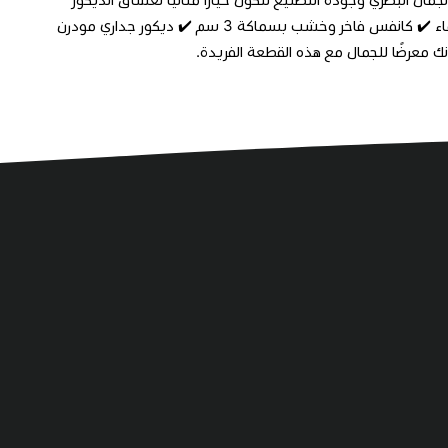
واللمسات المميزة. ✔️ تصميم متناغم بتفاصيل فنية جذابة ✔️ طباعة UV مقاومة للماء ✔️ كانفس فاخر وخشب بسماكة 3 سم ✔️ ديكور جداري مودرن
ك معرضًا للجمال مع هذه القطعة الفريدة.