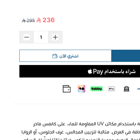
236
295
اشتري الآن
**لوحة جدارية فاخرة** خطوط متناغمة تعزز من جمالية المساحة. طُبعت بدقة عالية باستخدام مكائن UV المقاوِمة للماء، على كانفس فاخر
طار خشبي متين بسماكة 3 سم يضمن ثباتًا وأناقة في العرض. مثالية لتزيين المجالس، غرف الجلوس، أو الزوايا
جمال البصري وجودة التصنيع لتكون خيارًا مثاليًا لعشّاق الديكور