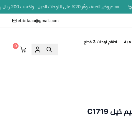
📣 عروض الصيف وفّر 20% على اللوحات الحين.. واكسب 200 ريال رصيد بمحفظتك لطلبك الجاي!
ebbdaaa@gmail.com
مية
اطقم لوحات 3 قطع
0
يل C1719