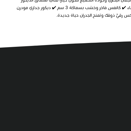
واللمسات المميزة. ✔️ تصميم متناغم بتفاصيل فنية جذابة ✔️ طباعة UV مقاومة للماء ✔️ كانفس فاخر وخشب بسماكة 3 سم ✔️ ديكور جداري مودرن
كس رقيّ ذوقك وتمنح الجدران حياة جديدة.