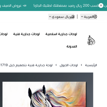
📣 عروض الصيف وفّر 20% على اللوحات الحين.. واكسب 200 ريال رصيد بمحفظتك لطلبك الجاي!
العربية
|
ريال سعودي
لوحات جدارية اسلامية
لوحات جدارية فنية
لوحات 
Ebbdaa art
المدونة
الرئيسية
لوحات الخيول
لوحة جدارية فنية بتصميم خيل C1719