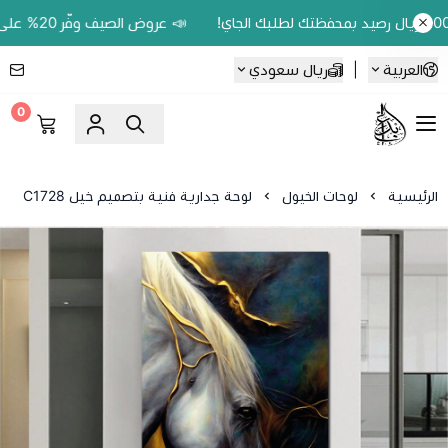
📣 عروض الصيف وفّر 20% على اللوحات الحين.. واكسب 200 ريال رصيد بمحفظتك لطلبك الجاي!
العربية
|
ريال سعودي
0
Ebbdaa art
الرئيسية
لوحات الخيول
لوحة جدارية فنية بتصميم خيل C1728