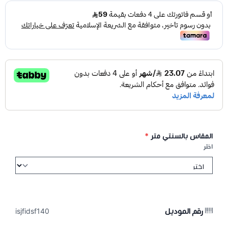
المقاس بالسنتي متر
*
اختر
رقم الموديل
isjfidsf140