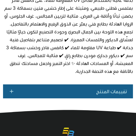
بدقة عالية باستخدام مكائن UV المقاوِمة للماء، على كانفس فاخر
بملمس قطني طبيعي، ومثبتة على إطار خشبي متين بسماكة 3 سم
يضمن ثباتًا وأناقة في العرض. مثالية لتزيين المجالس، غرف الجلوس، أو
اطلب المنتج
الزوايا الهادئة بطابع فني يعبّر عن الذوق الرفيع والاهتمام بالتفاصيل.
تجمع هذه اللوحة بين الجمال البصري وجودة التصنيع لتكون خيارًا مثاليًا
لعشّاق الديكور واللمسات المميزة. ✔️ تصميم متناغم بتفاصيل فنية
جذابة ✔️ طباعة UV مقاومة للماء ✔️ كانفس فاخر وخشب بسماكة 3
سم ✔️ ديكور جداري مودرن بطابع راقٍ ✔️ مثالية للمجالس، غرف
المعيشة، أو المساحات الهادئة ✨ اختر التميز واجعل مساحتك تنطق
بالأناقة مع هذه التحفة الجدارية.
تقييمات المنتج