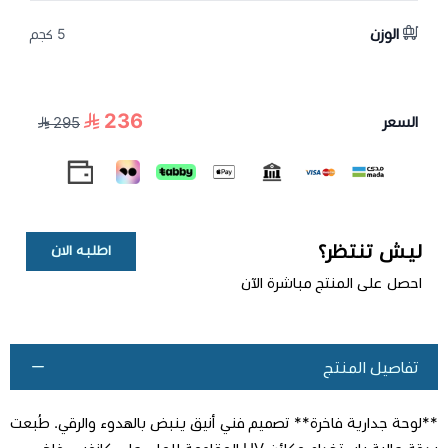
الوزن
5 كجم
236
السعر
295
ليش تنتظر؟
اطلبه الان
احصل على المنتج مباشرة الآن
تفاصيل المنتج
**لوحة جدارية فاخرة** تصميم فني أنيق ينبض بالهدوء والرقي. طُبعت