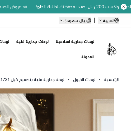
 عروض الصيف وفّر 20% على اللوحات الحين.. واكسب 200 ريال رصيد بمحفظتك لطلبك الجاي!
ريال سعودي
|
العربية
الزهور
لوحات جدارية فنية
لوحات جدارية اسلامية
Ebbdaa art
المدونة
لوحة جدارية فنية بتصميم خيل C1731
لوحات الخيول
الرئيسية