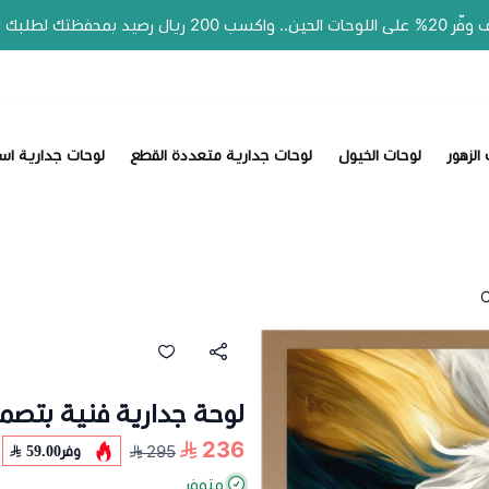

ات جدارية اسمية
لوحات جدارية متعددة القطع
لوحات الخيول
لوحات 
رية فنية بتصميم خيل C1731
236
59.00
وفر
295
متوفر