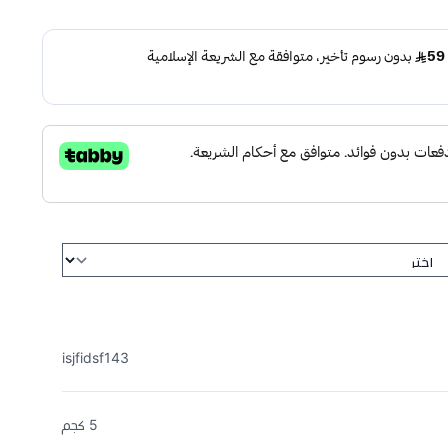
isjfidsf143
5 كجم