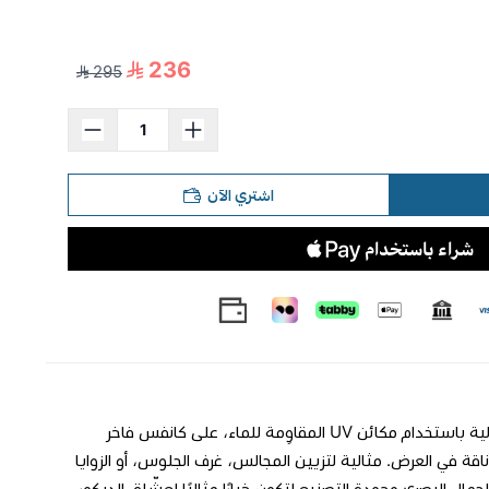
236
295
اشتري الآن
**لوحة جدارية فاخرة** أسلوب فني متوازن يمنح الغرفة روحًا دافئة. طُبعت بدقة عالية باستخدام مكائن UV المقاوِمة للماء، على كانفس فاخر
طار خشبي متين بسماكة 3 سم يضمن ثباتًا وأناقة في العرض. مثالية لتزيين المجالس، غرف الجلوس، أو الزوايا
جمال البصري وجودة التصنيع لتكون خيارًا مثاليًا لعشّاق الديكور