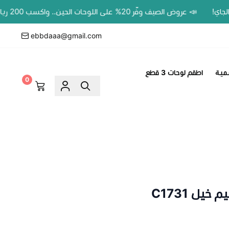
📣 عروض الصيف وفّر 20% على اللوحات الحين.. واكسب 200 ريال رصيد بمحفظتك لطلبك الجاي!
ebbdaaa@gmail.com
مية
اطقم لوحات 3 قطع
0
يل C1731