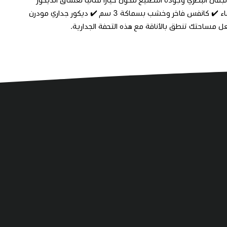
واللمسات المميزة. ✔️ تصميم متناغم بتفاصيل فنية جذابة ✔️ طباعة UV مقاومة للماء ✔️ كانفس فاخر وخشب بسماكة 3 سم ✔️ ديكور جداري مودرن
عل مساحتك تنطق بالأناقة مع هذه التحفة الجدارية.