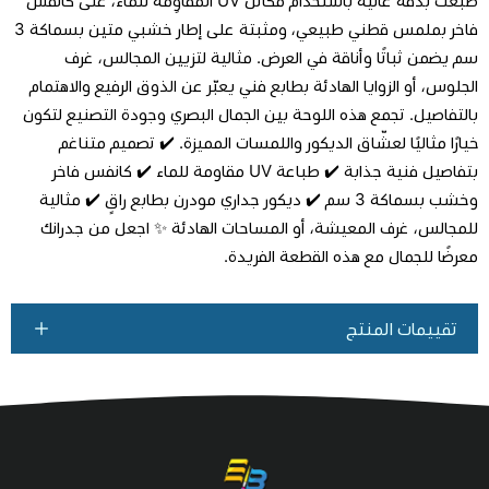
طُبعت بدقة عالية باستخدام مكائن UV المقاوِمة للماء، على كانفس
فاخر بملمس قطني طبيعي، ومثبتة على إطار خشبي متين بسماكة 3
سم يضمن ثباتًا وأناقة في العرض. مثالية لتزيين المجالس، غرف
اطلب المنتج
الجلوس، أو الزوايا الهادئة بطابع فني يعبّر عن الذوق الرفيع والاهتمام
بالتفاصيل. تجمع هذه اللوحة بين الجمال البصري وجودة التصنيع لتكون
خيارًا مثاليًا لعشّاق الديكور واللمسات المميزة. ✔️ تصميم متناغم
بتفاصيل فنية جذابة ✔️ طباعة UV مقاومة للماء ✔️ كانفس فاخر
وخشب بسماكة 3 سم ✔️ ديكور جداري مودرن بطابع راقٍ ✔️ مثالية
للمجالس، غرف المعيشة، أو المساحات الهادئة ✨ اجعل من جدرانك
معرضًا للجمال مع هذه القطعة الفريدة.
تقييمات المنتج