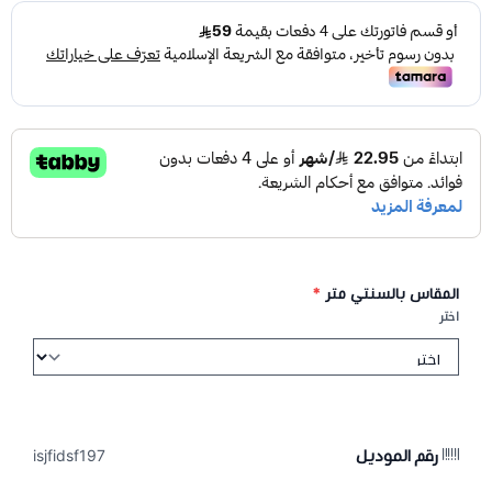
المقاس بالسنتي متر
*
اختر
رقم الموديل
isjfidsf197