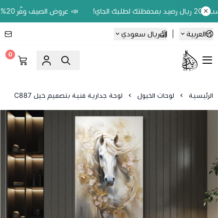
📣 عروض الصيف وفّر 20% على اللوحات الحين.. واكسب 200 ريال رصيد بمحفظتك لطلبك الجاي!
العربية
|
ريال سعودي
0
Ebbdaa art
الرئيسية
لوحات الخيول
لوحة جدارية فنية بتصميم خيل C887