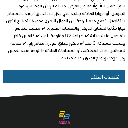
سم يضمن ثباتًا وأناقة في العرض. مثالية لتزيين المجالس، غرف
اطلب المنتج
الجلوس، أو الزوايا الهادئة بطابع فني يعبّر عن الذوق الرفيع والاهتمام
بالتفاصيل. تجمع هذه اللوحة بين الجمال البصري وجودة التصنيع لتكون
خيارًا مثاليًا لعشّاق الديكور واللمسات المميزة. ✔️ تصميم متناغم
بتفاصيل فنية جذابة ✔️ طباعة UV مقاومة للماء ✔️ كانفس فاخر
وخشب بسماكة 3 سم ✔️ ديكور جداري مودرن بطابع راقٍ ✔️ مثالية
للمجالس، غرف المعيشة، أو المساحات الهادئة ✨ لوحة فنية تعكس
رقيّ ذوقك وتمنح الجدران حياة جديدة.
تقييمات المنتج