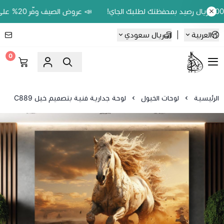
📣 عروض الصيف وفّر 20% على اللوحات الحين.. واكسب 200 ريال رصيد بمحفظتك لطلبك الجاي!
العربية
|
ريال سعودي
0
Ebbdaa art
الرئيسية
لوحات الخيول
لوحة جدارية فنية بتصميم خيل C889