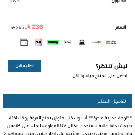
الوزن
5 كجم
236
السعر
295
ليش تنتظر؟
اطلبه الان
احصل على المنتج مباشرة الآن
تفاصيل المنتج
**لوحة جدارية فاخرة** أسلوب فني متوازن يمنح الغرفة روحًا دافئة.
طُبعت بدقة عالية باستخدام مكائن UV المقاوِمة للماء، على كانفس
فاخر بملمس قطني طبيعي، ومثبتة على إطار خشبي متين بسماكة 3