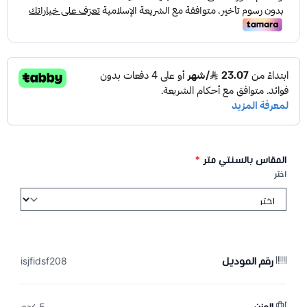
المقاس بالسنتي متر
*
اختر
رقم الموديل
isjfidsf208
الوزن