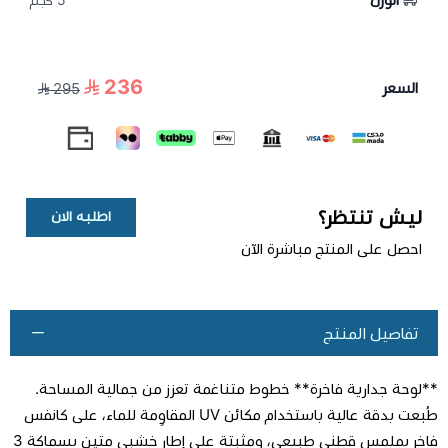
5 كجم
236
السعر
295
ليش تنتظر؟
اطلبه الان
احصل على المنتج مباشرة الآن
تفاصيل المنتج
**لوحة جدارية فاخرة** خطوط متناغمة تعزز من جمالية المساحة.
طُبعت بدقة عالية باستخدام مكائن UV المقاوِمة للماء، على كانفس
فاخر بملمس قطني طبيعي، ومثبتة على إطار خشبي متين بسماكة 3