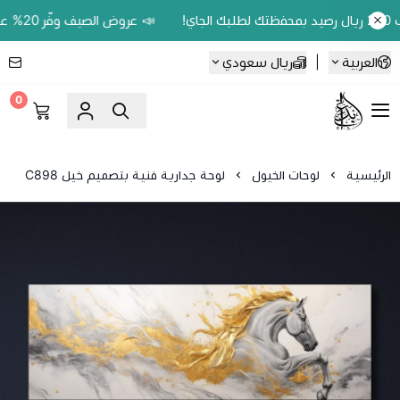
📣 عروض الصيف وفّر 20% على اللوحات الحين.. واكسب 200 ريال رصيد بمحفظتك لطلبك الجاي!
العربية
|
ريال سعودي
0
Ebbdaa art
الرئيسية
لوحات الخيول
لوحة جدارية فنية بتصميم خيل C898