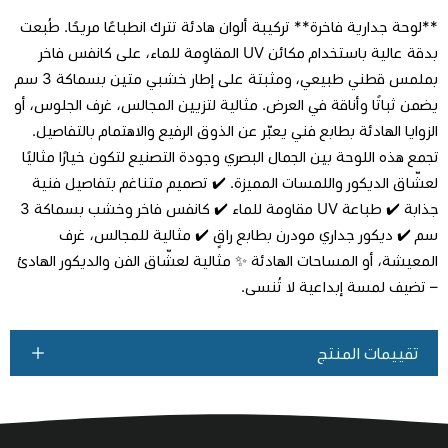
**لوحة جدارية فاخرة** تركيبة ألوان هادئة تترك انطباعًا مريحًا. طُبعت
بدقة عالية باستخدام مكائن UV المقاوِمة للماء، على كانفس فاخر
بملمس قطني طبيعي، ومثبتة على إطار خشبي متين بسماكة 3 سم
يضمن ثباتًا وأناقة في العرض. مثالية لتزيين المجالس، غرف الجلوس، أو
اطلب المنتج
الزوايا الهادئة بطابع فني يعبّر عن الذوق الرفيع والاهتمام بالتفاصيل.
تجمع هذه اللوحة بين الجمال البصري وجودة التصنيع لتكون خيارًا مثاليًا
لعشّاق الديكور واللمسات المميزة. ✔️ تصميم متناغم بتفاصيل فنية
جذابة ✔️ طباعة UV مقاومة للماء ✔️ كانفس فاخر وخشب بسماكة 3
سم ✔️ ديكور جداري مودرن بطابع راقٍ ✔️ مثالية للمجالس، غرف
المعيشة، أو المساحات الهادئة ✨ مثالية لعشّاق الفن والديكور الهادئ
– تضيف لمسة إبداعية لا تُنسى.
تقييمات المنتج