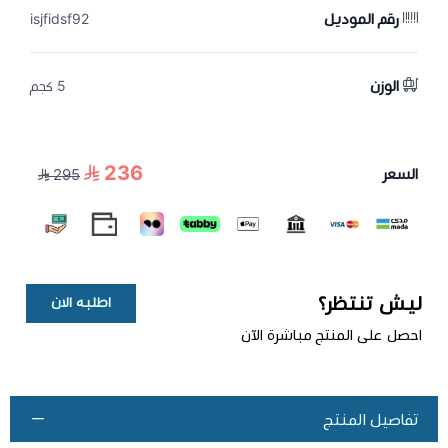
رقم الموديل
isjfidsf92
الوزن
5 كجم
236
السعر
295
ليش تنتظر؟
اطلبه الان
احصل على المنتج مباشرة الآن
تفاصيل المنتج