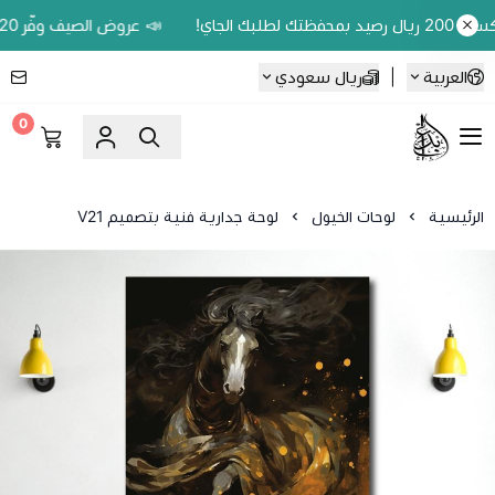
📣 عروض الصيف وفّر 20% على اللوحات الحين.. واكسب 200 ريال رصيد بمحفظتك لطلبك الجاي!
العربية
|
ريال سعودي
0
Ebbdaa art
الرئيسية
لوحات الخيول
لوحة جدارية فنية بتصميم V21