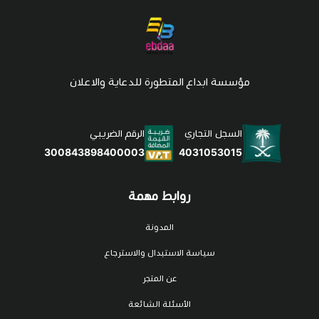
مؤسسة ابداع المتطورة للدعاية والاعلان
السجل التجاري
الرقم الضريبي
4031053015
300843898400003
روابط مهمة
المدونة
سياسة الاستبدال والاسترجاع
عن المتجر
الأسئلة الشائعة