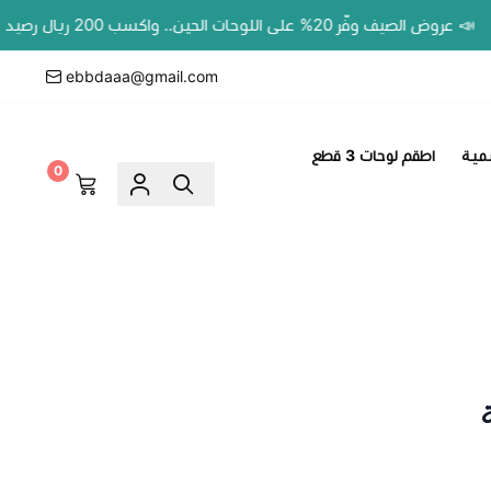
لصيف وفّر 20% على اللوحات الحين.. واكسب 200 ريال رصيد بمحفظتك لطلبك الجاي!
ebbdaaa@gmail.com
مية
اطقم لوحات 3 قطع
0