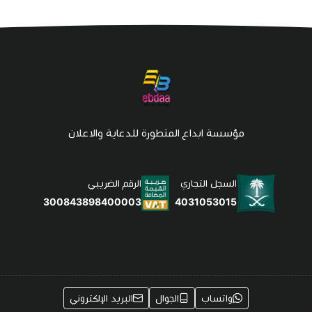
مؤسسة ابداع المتطورة للدعاية والاعلان
السجل التجاري
الرقم الضريبي
4031053015
300843898400003
واتساب
الجوال
البريد الإلكتروني