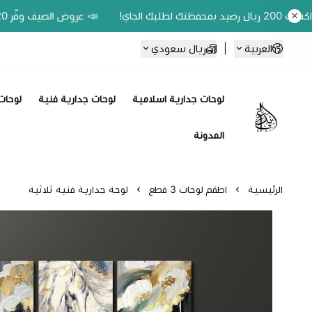
📣 عروض الصيف وفّر 20% على اللوحات الحين.. واكسب 200 ريال رصيد بمحفظتك لطلبك الجاي!
العربية
|
ريال سعودي
لوحات جدارية اسلامية
لوحات جدارية فنية
لوحات 
Ebbdaa art
المدونة
الرئيسية
اطقم لوحات 3 قطع
لوحة جدارية فنية ثلاثية