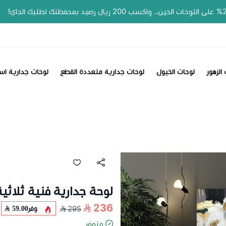
📣 عروض ا
الزهور
لوحات الخيول
لوحات جدارية متعددة القطع
لوحات جدارية اس
لوحة جدارية فنية ثلاثية
236
وفر
59.00
295
متوفر