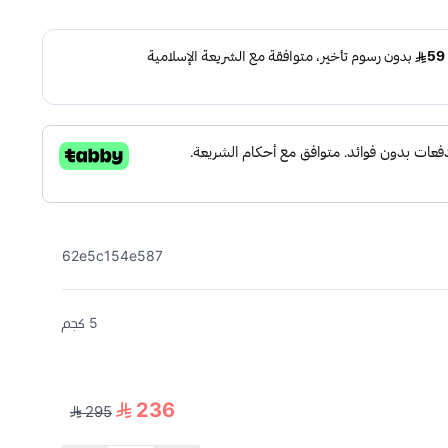
62e5c154e587
5 كجم
236
295