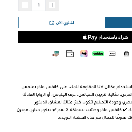
اشتري الآن
**لوحة جدارية فاخرة** تصميم فني أنيق ينبض بالهدوء والرقي. طُبعت بدقة عالية باستخدام مكائن UV المقاوِمة للماء، على كانفس فاخر بملمس
اكة 3 سم يضمن ثباتًا وأناقة في العرض. مثالية لتزيين المجالس، غرف الجلوس، أو الزوايا الهادئة
صري وجودة التصنيع لتكون خيارًا مثاليًا لعشّاق الديكور
واللمسات المميزة. ✔️ تصميم متناغم بتفاصيل فنية جذابة ✔️ طباعة UV مقاومة للماء ✔️ كانفس فاخر وخشب بسماكة 3 سم ✔️ ديكور جداري مودرن
ك معرضًا للجمال مع هذه القطعة الفريدة.