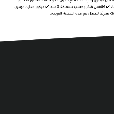
واللمسات المميزة. ✔️ تصميم متناغم بتفاصيل فنية جذابة ✔️ طباعة UV مقاومة للماء ✔️ كانفس فاخر وخشب بسماكة 3 سم ✔️ ديكور جداري مودرن
ك معرضًا للجمال مع هذه القطعة الفريدة.