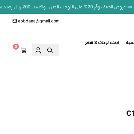
 20% على اللوحات الحين.. واكسب 200 ريال رصيد بمحفظتك لطلبك الجاي!
ebbdaaa@gmail.com
مية
اطقم لوحات 3 قطع
0