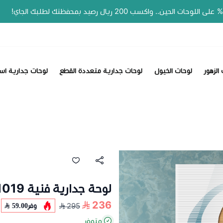
📣 عروض الصيف وفّر
الزهور
لوحات الخيول
لوحات جدارية متعددة القطع
لوحات جدارية اس
لوحة جدارية فنية C1019
236
وفر
59.00
295
متوفر