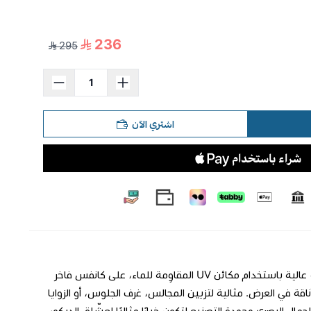
236
295
اشتري الآن
**لوحة جدارية فاخرة** لوحة تجمع بين البساطة والفخامة في آنٍ واحد. طُبعت بدقة عالية باستخدام مكائن UV المقاوِمة للماء، على كانفس فاخر
طار خشبي متين بسماكة 3 سم يضمن ثباتًا وأناقة في العرض. مثالية لتزيين المجالس، غرف الجلوس، أو الزوايا
جمال البصري وجودة التصنيع لتكون خيارًا مثاليًا لعشّاق الديكور