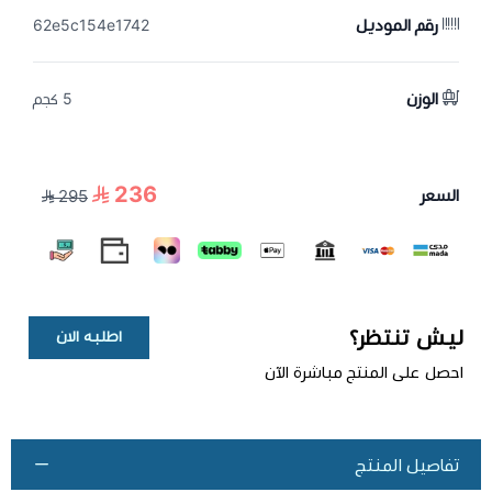
رقم الموديل
62e5c154e1742
الوزن
5 كجم
236
السعر
295
ليش تنتظر؟
اطلبه الان
احصل على المنتج مباشرة الآن
تفاصيل المنتج