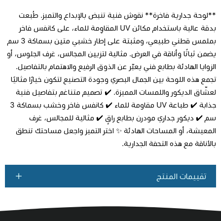
**لوحة جدارية فاخرة** نقوش فنية تنبض بالإبداع والتميز. طُبعت
بدقة عالية باستخدام مكائن UV المقاوِمة للماء، على كانفس فاخر
بملمس قطني طبيعي، ومثبتة على إطار خشبي متين بسماكة 3 سم
يضمن ثباتًا وأناقة في العرض. مثالية لتزيين المجالس، غرف الجلوس، أو
اطلب المنتج
الزوايا الهادئة بطابع فني يعبّر عن الذوق الرفيع والاهتمام بالتفاصيل.
تجمع هذه اللوحة بين الجمال البصري وجودة التصنيع لتكون خيارًا مثاليًا
لعشّاق الديكور واللمسات المميزة. ✔️ تصميم متناغم بتفاصيل فنية
جذابة ✔️ طباعة UV مقاومة للماء ✔️ كانفس فاخر وخشب بسماكة 3
سم ✔️ ديكور جداري مودرن بطابع راقٍ ✔️ مثالية للمجالس، غرف
المعيشة، أو المساحات الهادئة ✨ اختر التميز واجعل مساحتك تنطق
بالأناقة مع هذه التحفة الجدارية.
تقييمات المنتج