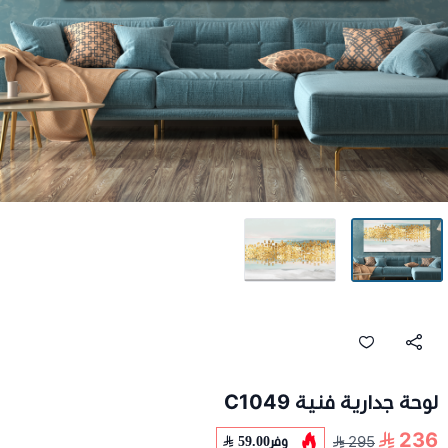
لوحة جدارية فنية C1049
236
وفر
59.00
295