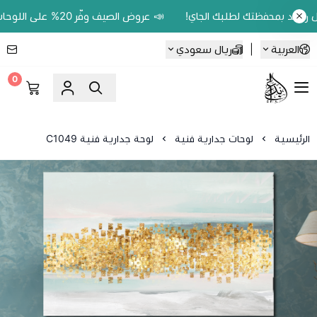
📣 عروض الصيف وفّر 20% على اللوحات الحين.. واكسب 200 ريال رصيد بمحفظتك لطلبك الجاي!
العربية
|
ريال سعودي
0
Ebbdaa art
الرئيسية
لوحات جدارية فنية
لوحة جدارية فنية C1049