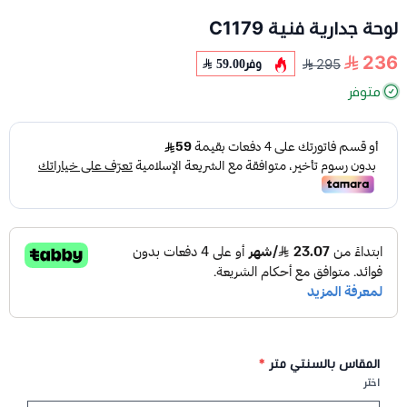
لوحة جدارية فنية C1179
236
وفر
59.00
295
متوفر
المقاس بالسنتي متر
*
اختر