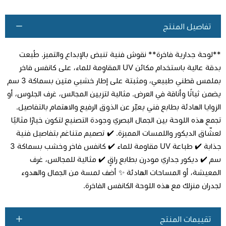
تفاصيل المنتج
**لوحة جدارية فاخرة** نقوش فنية تنبض بالإبداع والتميز. طُبعت
بدقة عالية باستخدام مكائن UV المقاوِمة للماء، على كانفس فاخر
بملمس قطني طبيعي، ومثبتة على إطار خشبي متين بسماكة 3 سم
يضمن ثباتًا وأناقة في العرض. مثالية لتزيين المجالس، غرف الجلوس، أو
اطلب المنتج
الزوايا الهادئة بطابع فني يعبّر عن الذوق الرفيع والاهتمام بالتفاصيل.
تجمع هذه اللوحة بين الجمال البصري وجودة التصنيع لتكون خيارًا مثاليًا
لعشّاق الديكور واللمسات المميزة. ✔️ تصميم متناغم بتفاصيل فنية
جذابة ✔️ طباعة UV مقاومة للماء ✔️ كانفس فاخر وخشب بسماكة 3
سم ✔️ ديكور جداري مودرن بطابع راقٍ ✔️ مثالية للمجالس، غرف
المعيشة، أو المساحات الهادئة ✨ أضف لمسة من الجمال والهدوء
لجدران منزلك مع هذه اللوحة الكانفس الفاخرة.
تقييمات المنتج