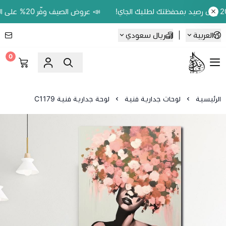
📣 عروض الصيف وفّر 20% على اللوحات الحين.. واكسب 200 ريال رصيد بمحفظتك لطلبك الجاي!
العربية
|
ريال سعودي
0
Ebbdaa art
الرئيسية
لوحات جدارية فنية
لوحة جدارية فنية C1179