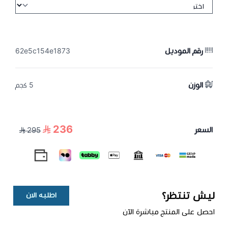
رقم الموديل
62e5c154e1873
الوزن
5 كجم
236
السعر
295
ليش تنتظر؟
اطلبه الان
احصل على المنتج مباشرة الآن