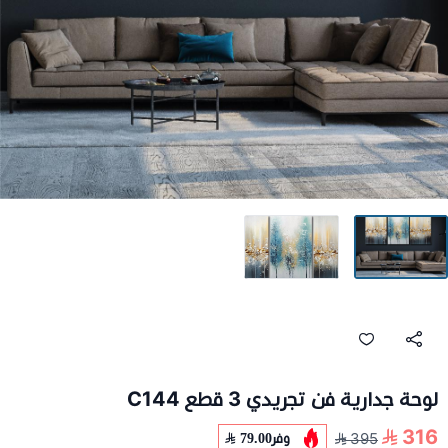
لوحة جدارية فن تجريدي 3 قطع C144
316
وفر
79.00
395