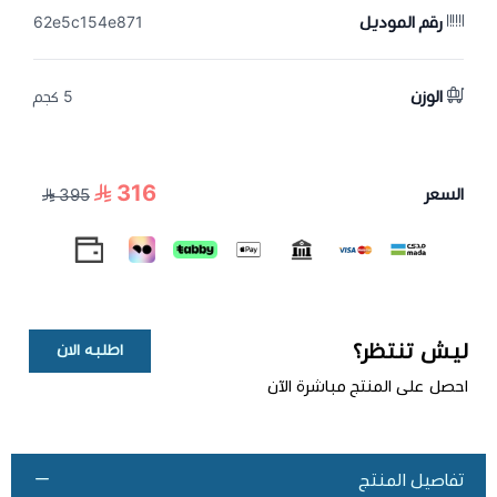
رقم الموديل
62e5c154e871
الوزن
5 كجم
316
السعر
395
ليش تنتظر؟
اطلبه الان
احصل على المنتج مباشرة الآن
تفاصيل المنتج