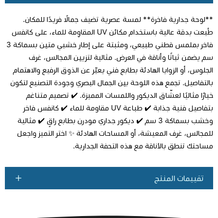
**لوحة جدارية فاخرة** لمسة عصرية تضيف جمالًا فريدًا للمكان.
طُبعت بدقة عالية باستخدام مكائن UV المقاوِمة للماء، على كانفس
فاخر بملمس قطني طبيعي، ومثبتة على إطار خشبي متين بسماكة 3
سم يضمن ثباتًا وأناقة في العرض. مثالية لتزيين المجالس، غرف
اطلب المنتج
الجلوس، أو الزوايا الهادئة بطابع فني يعبّر عن الذوق الرفيع والاهتمام
بالتفاصيل. تجمع هذه اللوحة بين الجمال البصري وجودة التصنيع لتكون
خيارًا مثاليًا لعشّاق الديكور واللمسات المميزة. ✔️ تصميم متناغم
بتفاصيل فنية جذابة ✔️ طباعة UV مقاومة للماء ✔️ كانفس فاخر
وخشب بسماكة 3 سم ✔️ ديكور جداري مودرن بطابع راقٍ ✔️ مثالية
للمجالس، غرف المعيشة، أو المساحات الهادئة ✨ اختر التميز واجعل
مساحتك تنطق بالأناقة مع هذه التحفة الجدارية.
تقييمات المنتج