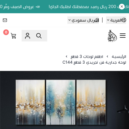
📣 عروض الصيف وفّر 20% على اللوحات الحين.. واكسب 200 ريال رصيد بمحفظتك لطلبك الجاي!
العربية
|
ريال سعودي
0
Ebbdaa art
الرئيسية
اطقم لوحات 3 قطع
لوحة جدارية فن تجريدي 3 قطع C144