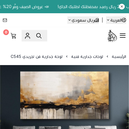
📣 عروض الصيف وفّر 20% على اللوحات الحين.. واكسب 200 ريال رصيد بمحفظتك لطلبك الجاي!
العربية
|
ريال سعودي
0
Ebbdaa art
الرئيسية
لوحات جدارية فنية
لوحة جدارية فن تجريدي C545