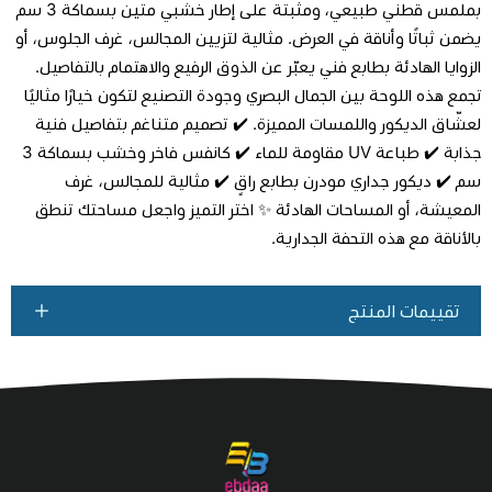
بملمس قطني طبيعي، ومثبتة على إطار خشبي متين بسماكة 3 سم
يضمن ثباتًا وأناقة في العرض. مثالية لتزيين المجالس، غرف الجلوس، أو
اطلب المنتج
الزوايا الهادئة بطابع فني يعبّر عن الذوق الرفيع والاهتمام بالتفاصيل.
تجمع هذه اللوحة بين الجمال البصري وجودة التصنيع لتكون خيارًا مثاليًا
لعشّاق الديكور واللمسات المميزة. ✔️ تصميم متناغم بتفاصيل فنية
جذابة ✔️ طباعة UV مقاومة للماء ✔️ كانفس فاخر وخشب بسماكة 3
سم ✔️ ديكور جداري مودرن بطابع راقٍ ✔️ مثالية للمجالس، غرف
المعيشة، أو المساحات الهادئة ✨ اختر التميز واجعل مساحتك تنطق
بالأناقة مع هذه التحفة الجدارية.
تقييمات المنتج