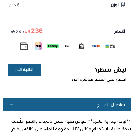
الوزن
5 كجم
236
السعر
295
ليش تنتظر؟
اطلبه الان
احصل على المنتج مباشرة الآن
تفاصيل المنتج
**لوحة جدارية فاخرة** نقوش فنية تنبض بالإبداع والتميز. طُبعت
بدقة عالية باستخدام مكائن UV المقاوِمة للماء، على كانفس فاخر