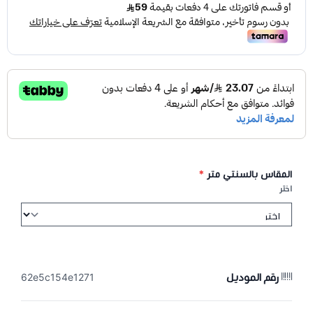
المقاس بالسنتي متر
*
اختر
رقم الموديل
62e5c154e1271