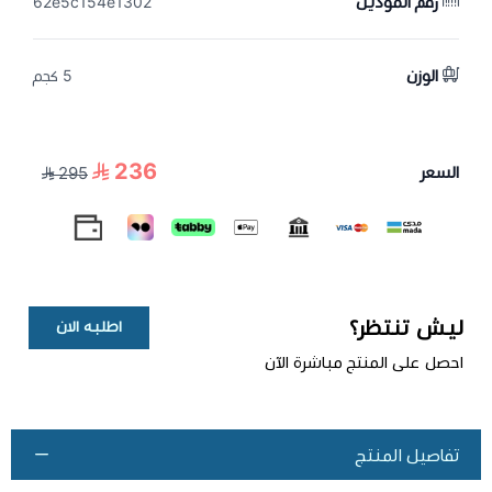
رقم الموديل
62e5c154e1302
الوزن
5 كجم
236
السعر
295
ليش تنتظر؟
اطلبه الان
احصل على المنتج مباشرة الآن
تفاصيل المنتج