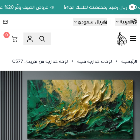
📣 عروض الصيف وفّر 20% على اللوحات الحين.. واكسب 200 ريال رصيد بمحفظتك لطلبك الجاي!
العربية
|
ريال سعودي
0
Ebbdaa art
الرئيسية
لوحات جدارية فنية
لوحة جدارية فن تجريدي C577