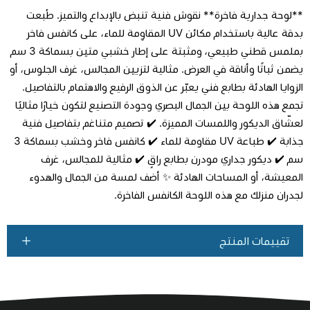
**لوحة جدارية فاخرة** نقوش فنية تنبض بالإبداع والتميز. طُبعت
بدقة عالية باستخدام مكائن UV المقاوِمة للماء، على كانفس فاخر
بملمس قطني طبيعي، ومثبتة على إطار خشبي متين بسماكة 3 سم
يضمن ثباتًا وأناقة في العرض. مثالية لتزيين المجالس، غرف الجلوس، أو
اطلب المنتج
الزوايا الهادئة بطابع فني يعبّر عن الذوق الرفيع والاهتمام بالتفاصيل.
تجمع هذه اللوحة بين الجمال البصري وجودة التصنيع لتكون خيارًا مثاليًا
لعشّاق الديكور واللمسات المميزة. ✔️ تصميم متناغم بتفاصيل فنية
جذابة ✔️ طباعة UV مقاومة للماء ✔️ كانفس فاخر وخشب بسماكة 3
سم ✔️ ديكور جداري مودرن بطابع راقٍ ✔️ مثالية للمجالس، غرف
المعيشة، أو المساحات الهادئة ✨ أضف لمسة من الجمال والهدوء
لجدران منزلك مع هذه اللوحة الكانفس الفاخرة.
تقييمات المنتج