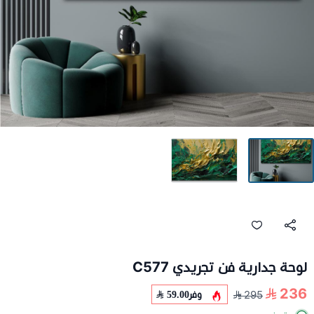
لوحة جدارية فن تجريدي C577
236
وفر
59.00
295