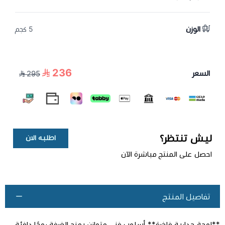
الوزن
5 كجم
236
السعر
295
ليش تنتظر؟
اطلبه الان
احصل على المنتج مباشرة الآن
تفاصيل المنتج
**لوحة جدارية فاخرة** أسلوب فني متوازن يمنح الغرفة روحًا دافئة.