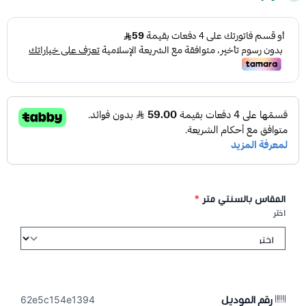
المقاس بالسنتي متر
*
اختر
رقم الموديل
62e5c154e1394