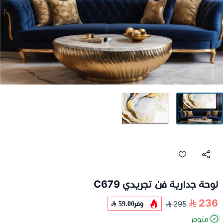
لوحة جدارية فن تجريدي C679
236
وفر
59.00
295
متوفر