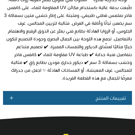
طُبعت بدقة عالية باستخدام مكائن UV المقاوِمة للماء، على كانفس
فاخر بملمس قطني طبيعي، ومثبتة على إطار خشبي متين بسماكة 3
سم يضمن ثباتًا وأناقة في العرض. مثالية لتزيين المجالس، غرف
اطلب المنتج
الجلوس، أو الزوايا الهادئة بطابع فني يعبّر عن الذوق الرفيع والاهتمام
بالتفاصيل. تجمع هذه اللوحة بين الجمال البصري وجودة التصنيع لتكون
خيارًا مثاليًا لعشّاق الديكور واللمسات المميزة. ✔️ تصميم متناغم
بتفاصيل فنية جذابة ✔️ طباعة UV مقاومة للماء ✔️ كانفس فاخر
وخشب بسماكة 3 سم ✔️ ديكور جداري مودرن بطابع راقٍ ✔️ مثالية
للمجالس، غرف المعيشة، أو المساحات الهادئة ✨ اجعل من جدرانك
معرضًا للجمال مع هذه القطعة الفريدة.
تقييمات المنتج