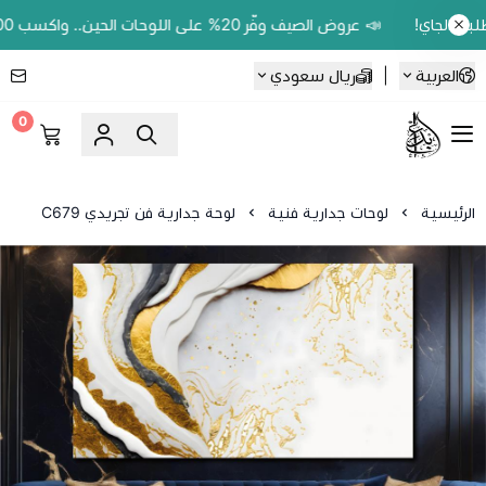
📣 عروض الصيف وفّر 20% على اللوحات الحين.. واكسب 200 ريال رصيد بمحفظتك لطلبك الجاي!
العربية
|
ريال سعودي
0
Ebbdaa art
الرئيسية
لوحات جدارية فنية
لوحة جدارية فن تجريدي C679