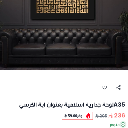
A35لوحة جدارية اسلامية بعنوان اية الكرسي
236
وفر
59.00
295
متوفر