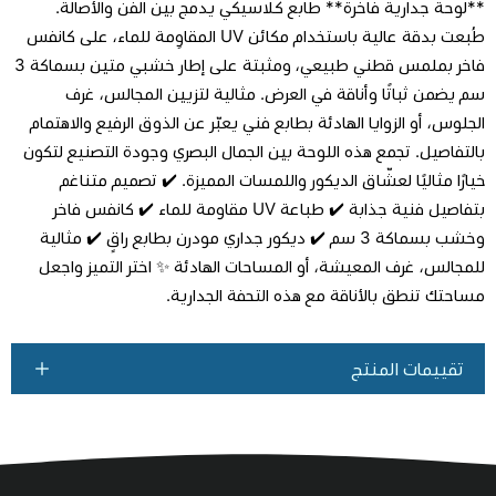
**لوحة جدارية فاخرة** طابع كلاسيكي يدمج بين الفن والأصالة.
طُبعت بدقة عالية باستخدام مكائن UV المقاوِمة للماء، على كانفس
فاخر بملمس قطني طبيعي، ومثبتة على إطار خشبي متين بسماكة 3
سم يضمن ثباتًا وأناقة في العرض. مثالية لتزيين المجالس، غرف
اطلب المنتج
الجلوس، أو الزوايا الهادئة بطابع فني يعبّر عن الذوق الرفيع والاهتمام
بالتفاصيل. تجمع هذه اللوحة بين الجمال البصري وجودة التصنيع لتكون
خيارًا مثاليًا لعشّاق الديكور واللمسات المميزة. ✔️ تصميم متناغم
بتفاصيل فنية جذابة ✔️ طباعة UV مقاومة للماء ✔️ كانفس فاخر
وخشب بسماكة 3 سم ✔️ ديكور جداري مودرن بطابع راقٍ ✔️ مثالية
للمجالس، غرف المعيشة، أو المساحات الهادئة ✨ اختر التميز واجعل
مساحتك تنطق بالأناقة مع هذه التحفة الجدارية.
تقييمات المنتج