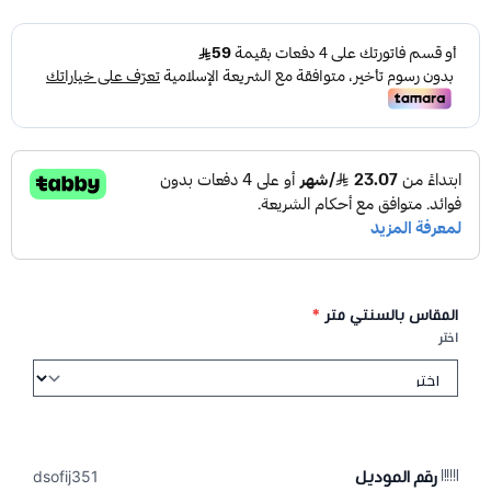
المقاس بالسنتي متر
*
اختر
رقم الموديل
dsofij351