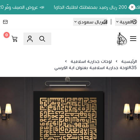
📣 عروض الصيف وفّر 20% على اللوحات الحين.. واكسب 200 ريال رصيد بمحفظتك لطلبك الجاي!
العربية
|
ريال سعودي
0
Ebbdaa art
الرئيسية
لوحات جدارية اسلامية
A35لوحة جدارية اسلامية بعنوان اية الكرسي