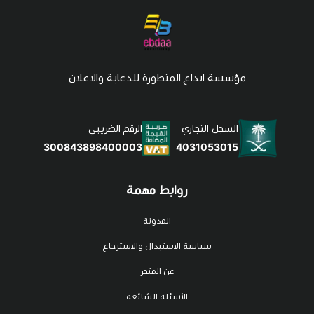
مؤسسة ابداع المتطورة للدعاية والاعلان
السجل التجاري
الرقم الضريبي
4031053015
300843898400003
روابط مهمة
المدونة
سياسة الاستبدال والاسترجاع
عن المتجر
الأسئلة الشائعة