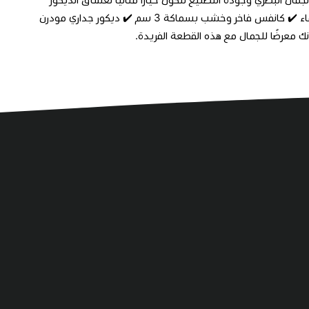
واللمسات المميزة. ✔️ تصميم متناغم بتفاصيل فنية جذابة ✔️ طباعة UV مقاومة للماء ✔️ كانفس فاخر وخشب بسماكة 3 سم ✔️ ديكور جداري مودرن
ك معرضًا للجمال مع هذه القطعة الفريدة.