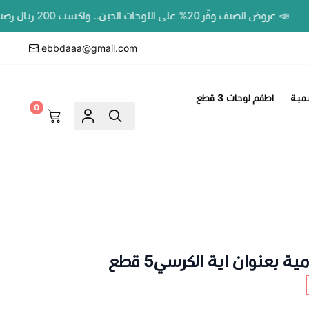
📣 عروض الصيف وفّر 20% على اللوحات الحين.. واكسب 200 ريال رصيد بمحفظتك لطلبك الجاي!
ebbdaaa@gmail.com
مية
اطقم لوحات 3 قطع
0