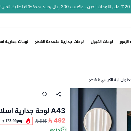
الزهور
لوحات الخيول
لوحات جدارية متعددة القطع
لوحات جدارية اس
A43 لوحة جدارية اسلامية بعنوان اية الكرسي5 قطع
492
وفر
123.00
615
متوفر