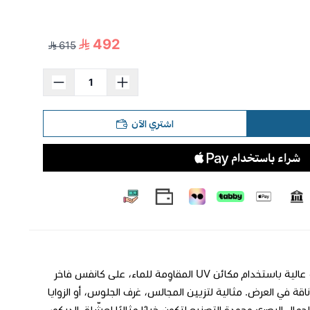
492
615
اشتري الآن
**لوحة جدارية فاخرة** لوحة تجمع بين البساطة والفخامة في آنٍ واحد. طُبعت بدقة عالية باستخدام مكائن UV المقاوِمة للماء، على كانفس فاخر
طار خشبي متين بسماكة 3 سم يضمن ثباتًا وأناقة في العرض. مثالية لتزيين المجالس، غرف الجلوس، أو الزوايا
جمال البصري وجودة التصنيع لتكون خيارًا مثاليًا لعشّاق الديكور