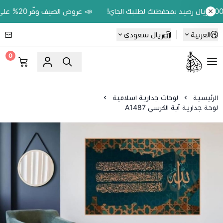
📣 عروض الصيف وفّر 20% على اللوحات الحين.. واكسب 200 ريال رصيد بمحفظتك لطلبك الجاي!
العربية
|
ريال سعودي
0
Ebbdaa art
الرئيسية
لوحات جدارية اسلامية
لوحة جدارية آية الكرسي A1487