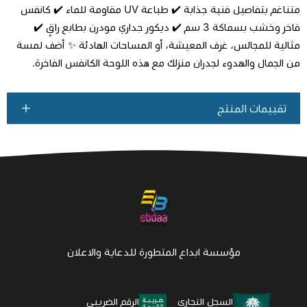
متناغم بتفاصيل فنية جذابة ✔️ طباعة UV مقاومة للماء ✔️ كانفس
فاخر وخشب بسماكة 3 سم ✔️ ديكور جداري مودرن بطابع راقٍ ✔️
مثالية للمجالس، غرف المعيشة، أو المساحات الهادئة ✨ أضف لمسة
من الجمال والهدوء لجدران منزلك مع هذه اللوحة الكانفس الفاخرة.
تقييمات المنتج
مؤسسة ابداع المتطورة للدعاية والاعلان
السجل التجاري
الرقم الضريبي