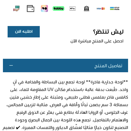
ليش تنتظر؟
اطلبه الان
احصل على المنتج مباشرة الآن
تفاصيل المنتج
**لوحة جدارية فاخرة** لوحة تجمع بين البساطة والفخامة في آنٍ
واحد. طُبعت بدقة عالية باستخدام مكائن UV المقاوِمة للماء، على
كانفس فاخر بملمس قطني طبيعي، ومثبتة على إطار خشبي متين
بسماكة 3 سم يضمن ثباتًا وأناقة في العرض. مثالية لتزيين المجالس،
اطلب المنتج
غرف الجلوس، أو الزوايا الهادئة بطابع فني يعبّر عن الذوق الرفيع
والاهتمام بالتفاصيل. تجمع هذه اللوحة بين الجمال البصري وجودة
التصنيع لتكون خيارًا مثاليًا لعشّاق الديكور واللمسات المميزة. ✔️ تصميم