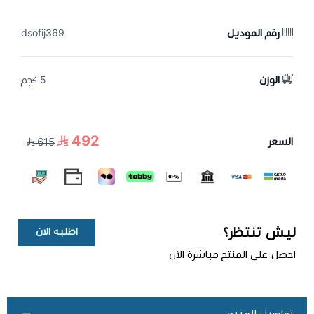
رقم الموديل
dsofij369
الوزن
5 كجم
492
السعر
615
ليش تنتظر؟
اطلبه الان
احصل على المنتج مباشرة الآن
تفاصيل المنتج