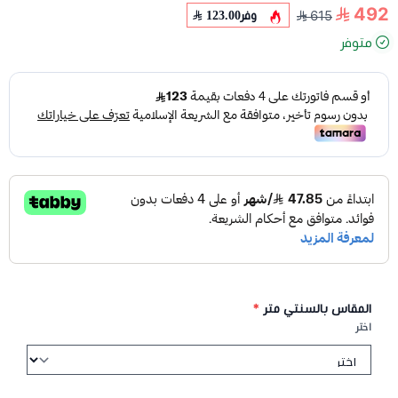
492
وفر
123.00
615
متوفر
المقاس بالسنتي متر
*
اختر