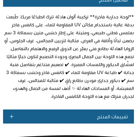
**لوحة جدارية فاخرة** تركيبة ألوان هادئة تترك انطباعًا مريحًا. طُبعت
بدقة عالية باستخدام مكائن UV المقاوِمة للماء، على كانفس فاخر
بملمس قطني طبيعي، ومثبتة على إطار خشبي متين بسماكة 3 سم
يضمن ثباتًا وأناقة في العرض. مثالية لتزيين المجالس، غرف الجلوس، أو
اطلب المنتج
الزوايا الهادئة بطابع فني يعبّر عن الذوق الرفيع والاهتمام بالتفاصيل.
تجمع هذه اللوحة بين الجمال البصري وجودة التصنيع لتكون خيارًا مثاليًا
لعشّاق الديكور واللمسات المميزة. ✔️ تصميم متناغم بتفاصيل فنية
جذابة ✔️ طباعة UV مقاومة للماء ✔️ كانفس فاخر وخشب بسماكة 3
سم ✔️ ديكور جداري مودرن بطابع راقٍ ✔️ مثالية للمجالس، غرف
المعيشة، أو المساحات الهادئة ✨ أضف لمسة من الجمال والهدوء
لجدران منزلك مع هذه اللوحة الكانفس الفاخرة.
تقييمات المنتج