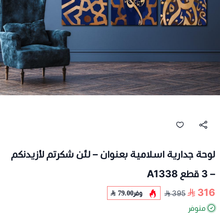
لوحة جدارية اسلامية بعنوان – لئن شكرتم لأزيدنكم
– 3 قطع A1338
316
وفر
79.00
395
متوفر