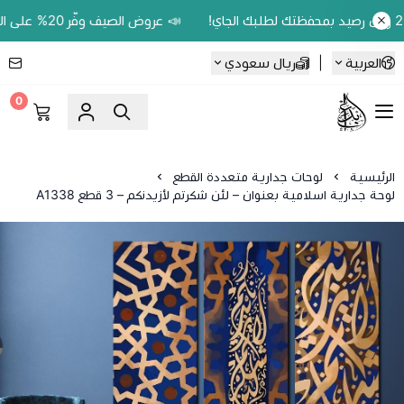
📣 عروض الصيف وفّر 20% على اللوحات الحين.. واكسب 200 ريال رصيد بمحفظتك لطلبك الجاي!
العربية
|
ريال سعودي
0
Ebbdaa art
الرئيسية
لوحات جدارية متعددة القطع
لوحة جدارية اسلامية بعنوان – لئن شكرتم لأزيدنكم – 3 قطع A1338