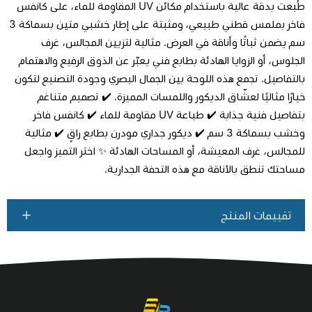
طُبعت بدقة عالية باستخدام مكائن UV المقاوِمة للماء، على كانفس
فاخر بملمس قطني طبيعي، ومثبتة على إطار خشبي متين بسماكة 3
سم يضمن ثباتًا وأناقة في العرض. مثالية لتزيين المجالس، غرف
اطلب المنتج
الجلوس، أو الزوايا الهادئة بطابع فني يعبّر عن الذوق الرفيع والاهتمام
بالتفاصيل. تجمع هذه اللوحة بين الجمال البصري وجودة التصنيع لتكون
خيارًا مثاليًا لعشّاق الديكور واللمسات المميزة. ✔️ تصميم متناغم
بتفاصيل فنية جذابة ✔️ طباعة UV مقاومة للماء ✔️ كانفس فاخر
وخشب بسماكة 3 سم ✔️ ديكور جداري مودرن بطابع راقٍ ✔️ مثالية
للمجالس، غرف المعيشة، أو المساحات الهادئة ✨ اختر التميز واجعل
مساحتك تنطق بالأناقة مع هذه التحفة الجدارية.
تقييمات المنتج