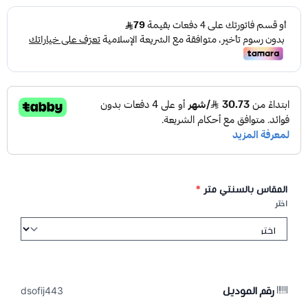
المقاس بالسنتي متر
*
اختر
رقم الموديل
dsofij443