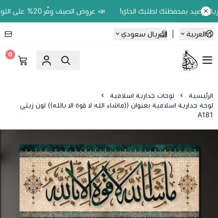
📣 عروض الصيف وفّر 20% على اللوحات الحين.. واكسب 200 ريال رصيد بمحفظتك لطلبك الجاي!
العربية
|
ريال سعودي
0
Ebbdaa art
الرئيسية
لوحات جدارية اسلامية
لوحة جدارية اسلامية بعنوان ((ماشاء الله لا قوة الا بالله)) لون زيتي
A181