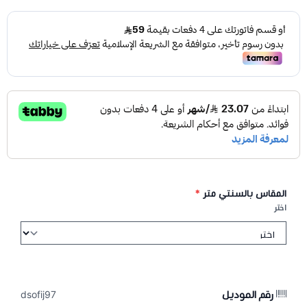
المقاس بالسنتي متر
*
اختر
رقم الموديل
dsofij97