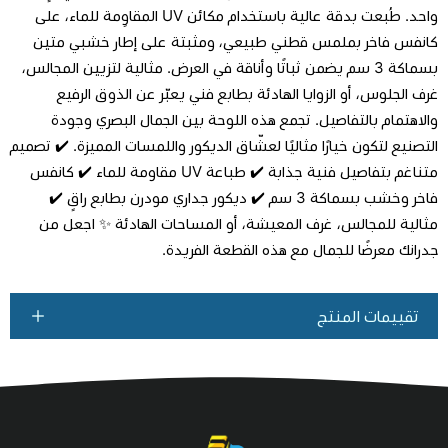
واحد. طُبعت بدقة عالية باستخدام مكائن UV المقاوِمة للماء، على
كانفس فاخر بملمس قطني طبيعي، ومثبتة على إطار خشبي متين
بسماكة 3 سم يضمن ثباتًا وأناقة في العرض. مثالية لتزيين المجالس،
اطلب المنتج
غرف الجلوس، أو الزوايا الهادئة بطابع فني يعبّر عن الذوق الرفيع
والاهتمام بالتفاصيل. تجمع هذه اللوحة بين الجمال البصري وجودة
التصنيع لتكون خيارًا مثاليًا لعشّاق الديكور واللمسات المميزة. ✔️ تصميم
متناغم بتفاصيل فنية جذابة ✔️ طباعة UV مقاومة للماء ✔️ كانفس
فاخر وخشب بسماكة 3 سم ✔️ ديكور جداري مودرن بطابع راقٍ ✔️
مثالية للمجالس، غرف المعيشة، أو المساحات الهادئة ✨ اجعل من
جدرانك معرضًا للجمال مع هذه القطعة الفريدة.
تقييمات المنتج