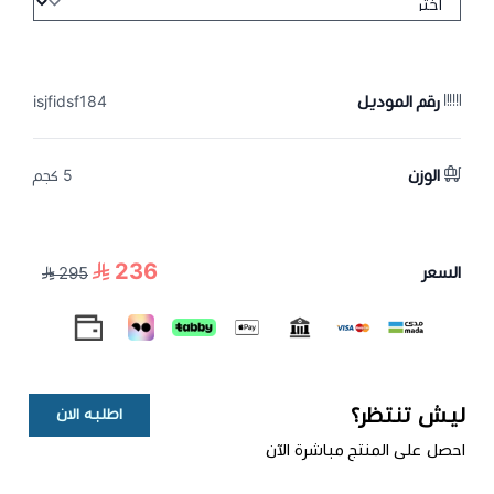
رقم الموديل
isjfidsf184
الوزن
5 كجم
236
السعر
295
ليش تنتظر؟
اطلبه الان
احصل على المنتج مباشرة الآن