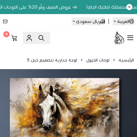
📣 عروض الصيف وفّر 20% على اللوحات الحين.. واكسب 200 ريال رصيد بمحفظتك لطلبك الجاي!
العربية
|
ريال سعودي
0
Ebbdaa art
الرئيسية
لوحات الخيول
لوحة جدارية بتصميم خيل 5