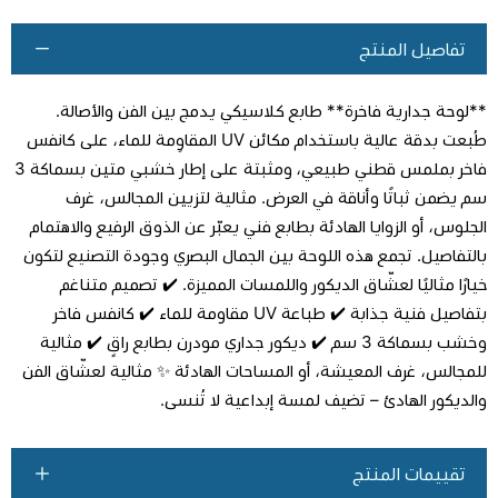
تفاصيل المنتج
**لوحة جدارية فاخرة** طابع كلاسيكي يدمج بين الفن والأصالة.
طُبعت بدقة عالية باستخدام مكائن UV المقاوِمة للماء، على كانفس
فاخر بملمس قطني طبيعي، ومثبتة على إطار خشبي متين بسماكة 3
سم يضمن ثباتًا وأناقة في العرض. مثالية لتزيين المجالس، غرف
اطلب المنتج
الجلوس، أو الزوايا الهادئة بطابع فني يعبّر عن الذوق الرفيع والاهتمام
بالتفاصيل. تجمع هذه اللوحة بين الجمال البصري وجودة التصنيع لتكون
خيارًا مثاليًا لعشّاق الديكور واللمسات المميزة. ✔️ تصميم متناغم
بتفاصيل فنية جذابة ✔️ طباعة UV مقاومة للماء ✔️ كانفس فاخر
وخشب بسماكة 3 سم ✔️ ديكور جداري مودرن بطابع راقٍ ✔️ مثالية
للمجالس، غرف المعيشة، أو المساحات الهادئة ✨ مثالية لعشّاق الفن
والديكور الهادئ – تضيف لمسة إبداعية لا تُنسى.
تقييمات المنتج