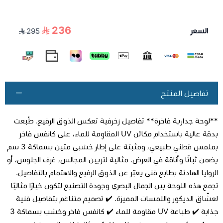
236
السعر
295
تفاصيل المنتج
**لوحة جدارية فاخرة** تفاصيل زخرفية تعكس الذوق الرفيع. طُبعت
بدقة عالية باستخدام مكائن UV المقاوِمة للماء، على كانفس فاخر
بملمس قطني طبيعي، ومثبتة على إطار خشبي متين بسماكة 3 سم
يضمن ثباتًا وأناقة في العرض. مثالية لتزيين المجالس، غرف الجلوس، أو
الزوايا الهادئة بطابع فني يعبّر عن الذوق الرفيع والاهتمام بالتفاصيل.
تجمع هذه اللوحة بين الجمال البصري وجودة التصنيع لتكون خيارًا مثاليًا
لعشّاق الديكور واللمسات المميزة. ✔️ تصميم متناغم بتفاصيل فنية
جذابة ✔️ طباعة UV مقاومة للماء ✔️ كانفس فاخر وخشب بسماكة 3