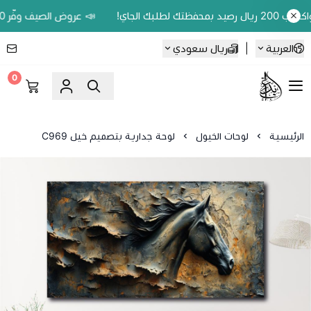
📣 عروض الصيف وفّر 20% على اللوحات الحين.. واكسب 200 ريال رصيد بمحفظتك لطلبك الجاي!
العربية
|
ريال سعودي
0
Ebbdaa art
الرئيسية
لوحات الخيول
لوحة جدارية بتصميم خيل C969