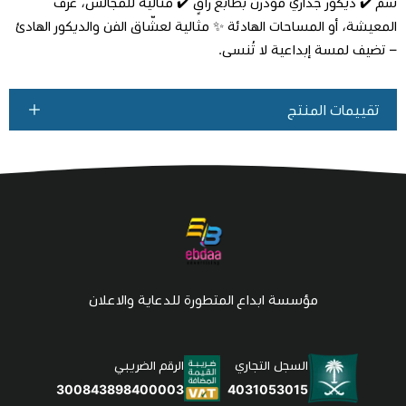
سم ✔️ ديكور جداري مودرن بطابع راقٍ ✔️ مثالية للمجالس، غرف
المعيشة، أو المساحات الهادئة ✨ مثالية لعشّاق الفن والديكور الهادئ
– تضيف لمسة إبداعية لا تُنسى.
تقييمات المنتج
مؤسسة ابداع المتطورة للدعاية والاعلان
السجل التجاري
الرقم الضريبي
4031053015
300843898400003