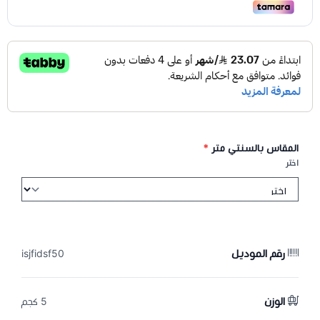
المقاس بالسنتي متر
*
اختر
رقم الموديل
isjfidsf50
الوزن
5 كجم