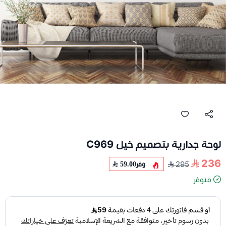
لوحة جدارية بتصميم خيل C969
236
وفر
59.00
295
متوفر