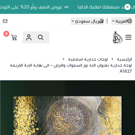
📣 عروض الصيف وفّر 20% على اللوحات الحين.. واكسب 200 ريال رصيد بمحفظتك لطلبك الجاي!
العربية
|
ريال سعودي
0
Ebbdaa art
الرئيسية
لوحات جدارية اسلامية
لوحة جدارية بعنوان الله نور السموات والارض – الى نهاية الاية الكريمة
A1627