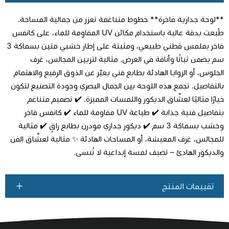
**لوحة جدارية فاخرة** خطوط متناغمة تعزز من جمالية المساحة.
طُبعت بدقة عالية باستخدام مكائن UV المقاوِمة للماء، على كانفس
فاخر بملمس قطني طبيعي، ومثبتة على إطار خشبي متين بسماكة 3
سم يضمن ثباتًا وأناقة في العرض. مثالية لتزيين المجالس، غرف
اطلب المنتج
الجلوس، أو الزوايا الهادئة بطابع فني يعبّر عن الذوق الرفيع والاهتمام
بالتفاصيل. تجمع هذه اللوحة بين الجمال البصري وجودة التصنيع لتكون
خيارًا مثاليًا لعشّاق الديكور واللمسات المميزة. ✔️ تصميم متناغم
بتفاصيل فنية جذابة ✔️ طباعة UV مقاومة للماء ✔️ كانفس فاخر
وخشب بسماكة 3 سم ✔️ ديكور جداري مودرن بطابع راقٍ ✔️ مثالية
للمجالس، غرف المعيشة، أو المساحات الهادئة ✨ مثالية لعشّاق الفن
والديكور الهادئ – تضيف لمسة إبداعية لا تُنسى.
تقييمات المنتج