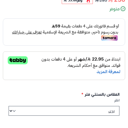
295
متوفر
المقاس بالسنتي متر
*
اختر