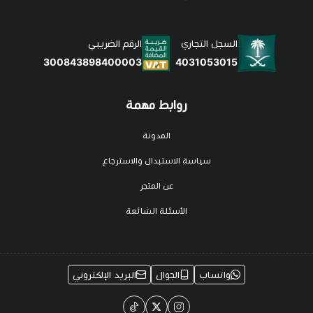
السجل التجاري
الرقم الضريبي
4031053015
300843898400003
روابط مهمة
المدونة
سياسة الاستبدال والاسترجاع
عن المتجر
الأسئلة الشائعة
واتساب
الجوال
البريد الإلكتروني