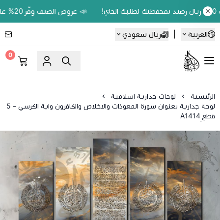
📣 عروض الصيف وفّر 20% على اللوحات الحين.. واكسب 200 ريال رصيد بمحفظتك لطلبك الجاي!
العربية
|
ريال سعودي
0
Ebbdaa art
الرئيسية
لوحات جدارية اسلامية
لوحة جدارية بعنوان سورة المعوذات والاخلاص والكافرون واية الكرسي – 5
قطع ِA1414