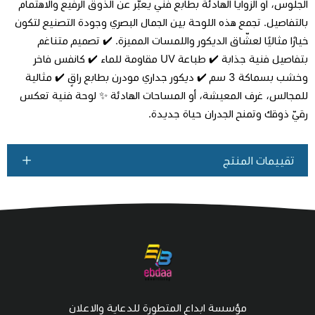
الجلوس، أو الزوايا الهادئة بطابع فني يعبّر عن الذوق الرفيع والاهتمام
بالتفاصيل. تجمع هذه اللوحة بين الجمال البصري وجودة التصنيع لتكون
خيارًا مثاليًا لعشّاق الديكور واللمسات المميزة. ✔️ تصميم متناغم
بتفاصيل فنية جذابة ✔️ طباعة UV مقاومة للماء ✔️ كانفس فاخر
وخشب بسماكة 3 سم ✔️ ديكور جداري مودرن بطابع راقٍ ✔️ مثالية
للمجالس، غرف المعيشة، أو المساحات الهادئة ✨ لوحة فنية تعكس
رقيّ ذوقك وتمنح الجدران حياة جديدة.
تقييمات المنتج
مؤسسة ابداع المتطورة للدعاية والاعلان