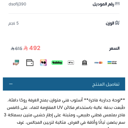
رقم الموديل
dsofij390
الوزن
5 كجم
492
السعر
615
تفاصيل المنتج
**لوحة جدارية فاخرة** أسلوب فني متوازن يمنح الغرفة روحًا دافئة.
طُبعت بدقة عالية باستخدام مكائن UV المقاوِمة للماء، على كانفس
فاخر بملمس قطني طبيعي، ومثبتة على إطار خشبي متين بسماكة 3
سم يضمن ثباتًا وأناقة في العرض. مثالية لتزيين المجالس، غرف