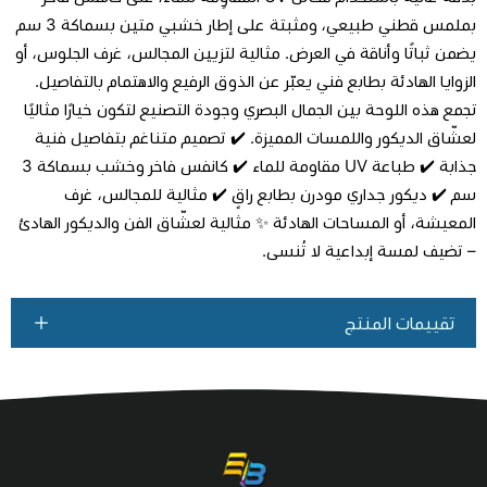
بملمس قطني طبيعي، ومثبتة على إطار خشبي متين بسماكة 3 سم
يضمن ثباتًا وأناقة في العرض. مثالية لتزيين المجالس، غرف الجلوس، أو
اطلب المنتج
الزوايا الهادئة بطابع فني يعبّر عن الذوق الرفيع والاهتمام بالتفاصيل.
تجمع هذه اللوحة بين الجمال البصري وجودة التصنيع لتكون خيارًا مثاليًا
لعشّاق الديكور واللمسات المميزة. ✔️ تصميم متناغم بتفاصيل فنية
جذابة ✔️ طباعة UV مقاومة للماء ✔️ كانفس فاخر وخشب بسماكة 3
سم ✔️ ديكور جداري مودرن بطابع راقٍ ✔️ مثالية للمجالس، غرف
المعيشة، أو المساحات الهادئة ✨ مثالية لعشّاق الفن والديكور الهادئ
– تضيف لمسة إبداعية لا تُنسى.
تقييمات المنتج