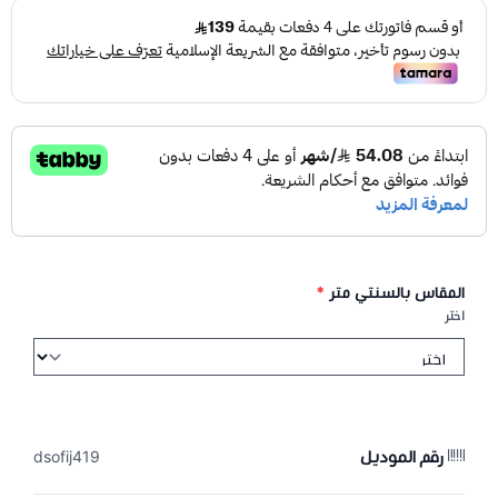
المقاس بالسنتي متر
*
اختر
رقم الموديل
dsofij419