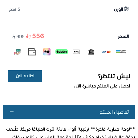
الوزن
5 كجم
556
السعر
695
ليش تنتظر؟
اطلبه الان
احصل على المنتج مباشرة الآن
تفاصيل المنتج
**لوحة جدارية فاخرة** تركيبة ألوان هادئة تترك انطباعًا مريحًا. طُبعت
بدقة عالية باستخدام مكائن UV المقاوِمة للماء، على كانفس فاخر