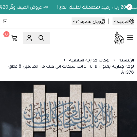
📣 عروض الصيف وفّر 20% على اللوحات الحين.. واكسب 200 ريال رصيد بمحفظتك لطلبك الجاي!
العربية
|
ريال سعودي
0
Ebbdaa art
الرئيسية
لوحات جدارية اسلامية
لوحة جدارية بعنوان لا اله الا انت سبحانك اني كنت من الظالمين 8 قطع-
A1376