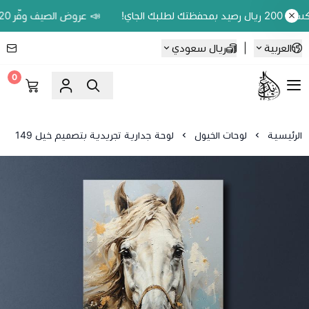
📣 عروض الصيف وفّر 20% على اللوحات الحين.. واكسب 200 ريال رصيد بمحفظتك لطلبك الجاي!
العربية
|
ريال سعودي
0
Ebbdaa art
الرئيسية
لوحات الخيول
لوحة جدارية تجريدية بتصميم خيل 149