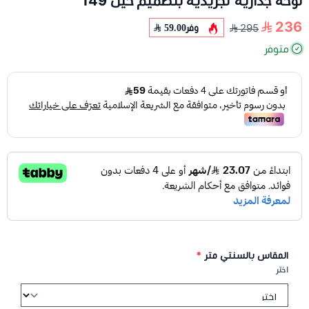
لوحة جدارية تجريدية بتصميم خيل 149
236
وفر
59.00
295
متوفر
المقاس بالسنتي متر
*
اختر