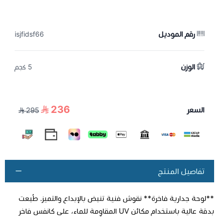
رقم الموديل
isjfidsf66
الوزن
5 كجم
236
السعر
295
تفاصيل المنتج
**لوحة جدارية فاخرة** نقوش فنية تنبض بالإبداع والتميز. طُبعت
بدقة عالية باستخدام مكائن UV المقاوِمة للماء، على كانفس فاخر