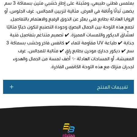
بملمس قطني طبيعي، ومثبتة على إطار خشبي متين بسماكة 3 سم
يضمن ثباتًا وأناقة في العرض. مثالية لتزيين المجالس، غرف الجلوس، أو
الزوايا الهادئة بطابع فني يعبّر عن الذوق الرفيع والاهتمام بالتفاصيل.
تجمع هذه اللوحة بين الجمال البصري وجودة التصنيع لتكون خيارًا مثاليًا
لعشّاق الديكور واللمسات المميزة. ✔️ تصميم متناغم بتفاصيل فنية
جذابة ✔️ طباعة UV مقاومة للماء ✔️ كانفس فاخر وخشب بسماكة 3
سم ✔️ ديكور جداري مودرن بطابع راقٍ ✔️ مثالية للمجالس، غرف
المعيشة، أو المساحات الهادئة ✨ أضف لمسة من الجمال والهدوء
لجدران منزلك مع هذه اللوحة الكانفس الفاخرة.
تقييمات المنتج