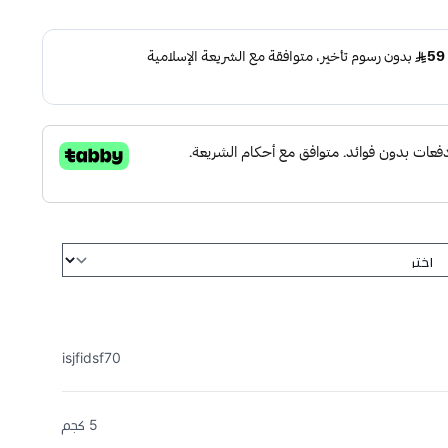
isjfidsf70
5 كجم