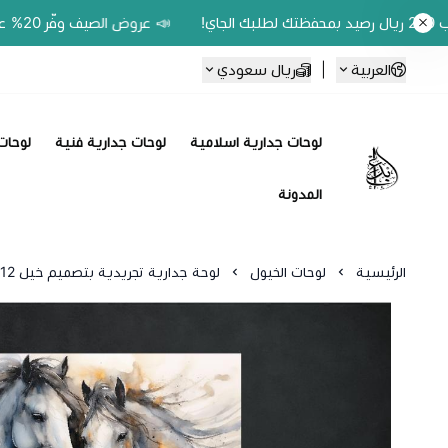
📣 عروض الصيف وفّر 20% على اللوحات الحين.. واكسب 200 ريال رصيد بمحفظتك لطلبك الجاي!
العربية
|
ريال سعودي
لوحات جدارية اسلامية
لوحات جدارية فنية
لوحات 
Ebbdaa art
المدونة
الرئيسية
لوحات الخيول
لوحة جدارية تجريدية بتصميم خيل 512