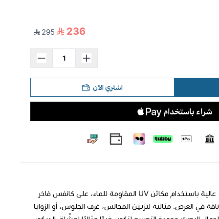
236
295
اشتري الآن
**لوحة جدارية فاخرة** لوحة تجمع بين البساطة والفخامة في آنٍ واحد. طُبعت بدقة عالية باستخدام مكائن UV المقاوِمة للماء، على كانفس فاخر
طار خشبي متين بسماكة 3 سم يضمن ثباتًا وأناقة في العرض. مثالية لتزيين المجالس، غرف الجلوس، أو الزوايا
جمال البصري وجودة التصنيع لتكون خيارًا مثاليًا لعشّاق الديكور