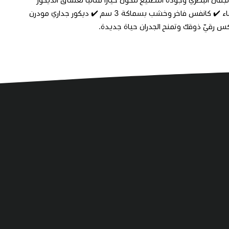
واللمسات المميزة. ✔️ تصميم متناغم بتفاصيل فنية جذابة ✔️ طباعة UV مقاومة للماء ✔️ كانفس فاخر وخشب بسماكة 3 سم ✔️ ديكور جداري مودرن
كس رقيّ ذوقك وتمنح الجدران حياة جديدة.