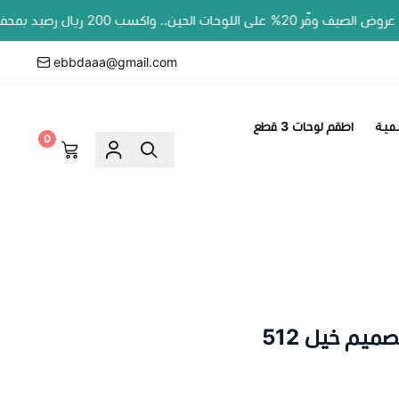
وحات الحين.. واكسب 200 ريال رصيد بمحفظتك لطلبك الجاي!
ebbdaaa@gmail.com
مية
اطقم لوحات 3 قطع
0
ميم خيل 512