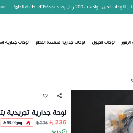
📣 عروض الصيف وفّر 20% على الل
الزهور
لوحات الخيول
لوحات جدارية متعددة القطع
لوحات جدارية اس
لوحة جدارية تجريدية بتص
236
وفر
59.00
295
متوفر