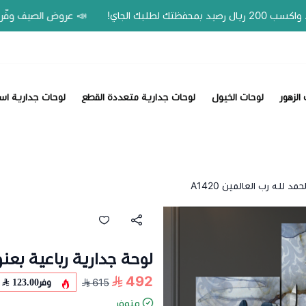
📣 عروض الصيف وفّر 20% على اللوحات الحين.. واكسب 200 ريال رصيد بمحفظتك لطلبك الجاي!
الزهور
لوحات الخيول
لوحات جدارية متعددة القطع
لوحات جدارية اس
د لله رب العالمين A1420
لوحة جدارية رباعية بعنوان
492
وفر
123.00
615
متوفر