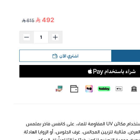
492
615
اشتري الآن
**لوحة جدارية فاخرة** تركيبة ألوان هادئة تترك انطباعًا مريحًا. طُبعت بدقة عالية باستخدام مكائن UV المقاوِمة للماء، على كانفس فاخر بملمس
اكة 3 سم يضمن ثباتًا وأناقة في العرض. مثالية لتزيين المجالس، غرف الجلوس، أو الزوايا الهادئة
صري وجودة التصنيع لتكون خيارًا مثاليًا لعشّاق الديكور