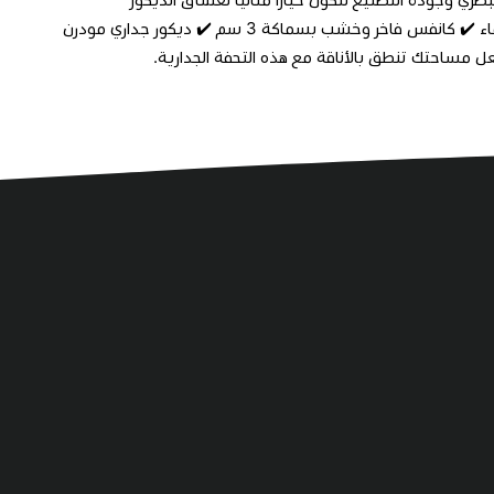
واللمسات المميزة. ✔️ تصميم متناغم بتفاصيل فنية جذابة ✔️ طباعة UV مقاومة للماء ✔️ كانفس فاخر وخشب بسماكة 3 سم ✔️ ديكور جداري مودرن
عل مساحتك تنطق بالأناقة مع هذه التحفة الجدارية.