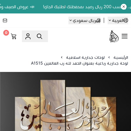
📣 عروض الصيف وفّر 20% على اللوحات الحين.. واكسب 200 ريال رصيد بمحفظتك لطلبك الجاي!
العربية
|
ريال سعودي
0
Ebbdaa art
الرئيسية
لوحات جدارية اسلامية
لوحة جدارية رباعية بعنوان الحمد لله رب العالمين A1515