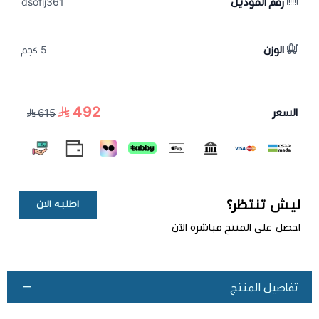
رقم الموديل
dsofij361
الوزن
5 كجم
492
السعر
615
ليش تنتظر؟
اطلبه الان
احصل على المنتج مباشرة الآن
تفاصيل المنتج