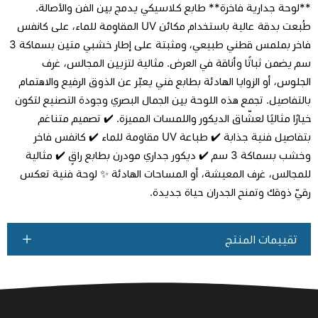
**لوحة جدارية فاخرة** طابع كلاسيكي يدمج بين الفن والأصالة.
طُبعت بدقة عالية باستخدام مكائن UV المقاوِمة للماء، على كانفس
فاخر بملمس قطني طبيعي، ومثبتة على إطار خشبي متين بسماكة 3
سم يضمن ثباتًا وأناقة في العرض. مثالية لتزيين المجالس، غرف
اطلب المنتج
الجلوس، أو الزوايا الهادئة بطابع فني يعبّر عن الذوق الرفيع والاهتمام
بالتفاصيل. تجمع هذه اللوحة بين الجمال البصري وجودة التصنيع لتكون
خيارًا مثاليًا لعشّاق الديكور واللمسات المميزة. ✔️ تصميم متناغم
بتفاصيل فنية جذابة ✔️ طباعة UV مقاومة للماء ✔️ كانفس فاخر
وخشب بسماكة 3 سم ✔️ ديكور جداري مودرن بطابع راقٍ ✔️ مثالية
للمجالس، غرف المعيشة، أو المساحات الهادئة ✨ لوحة فنية تعكس
رقيّ ذوقك وتمنح الجدران حياة جديدة.
تقييمات المنتج