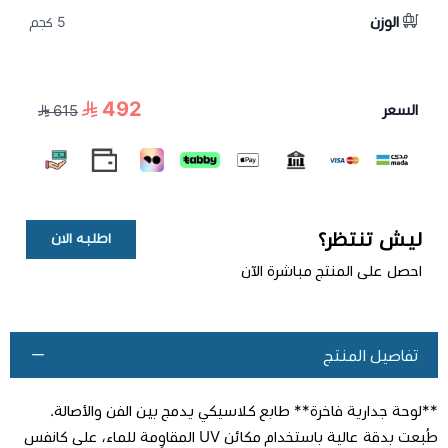
الوزن
5 كجم
492
السعر
615
ليش تنتظر؟
اطلبه الان
احصل على المنتج مباشرة الآن
تفاصيل المنتج
**لوحة جدارية فاخرة** طابع كلاسيكي يدمج بين الفن والأصالة.
طُبعت بدقة عالية باستخدام مكائن UV المقاوِمة للماء، على كانفس