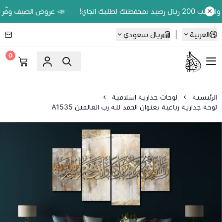
📣 عروض الصيف وفّر 20% على اللوحات الحين.. واكسب 200 ريال رصيد بمحفظتك لطلبك الجاي!
العربية
|
ريال سعودي
0
Ebbdaa art
الرئيسية
لوحات جدارية اسلامية
لوحة جدارية رباعية بعنوان الحمد لله رب العالمين A1535