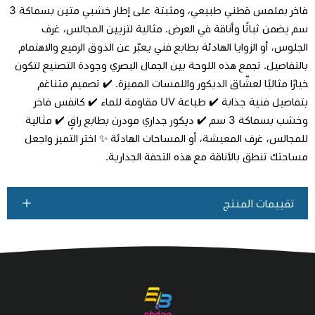
فاخر بملمس قطني طبيعي، ومثبتة على إطار خشبي متين بسماكة 3
سم يضمن ثباتًا وأناقة في العرض. مثالية لتزيين المجالس، غرف
اطلب المنتج
الجلوس، أو الزوايا الهادئة بطابع فني يعبّر عن الذوق الرفيع والاهتمام
بالتفاصيل. تجمع هذه اللوحة بين الجمال البصري وجودة التصنيع لتكون
خيارًا مثاليًا لعشّاق الديكور واللمسات المميزة. ✔️ تصميم متناغم
بتفاصيل فنية جذابة ✔️ طباعة UV مقاومة للماء ✔️ كانفس فاخر
وخشب بسماكة 3 سم ✔️ ديكور جداري مودرن بطابع راقٍ ✔️ مثالية
للمجالس، غرف المعيشة، أو المساحات الهادئة ✨ اختر التميز واجعل
مساحتك تنطق بالأناقة مع هذه التحفة الجدارية.
تقييمات المنتج