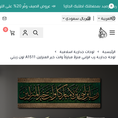
📣 عروض الصيف وفّر 20% على اللوحات الحين.. واكسب 200 ريال رصيد بمحفظتك لطلبك الجاي!
العربية
|
ريال سعودي
0
Ebbdaa art
الرئيسية
لوحات جدارية اسلامية
لوحة جدارية رب انزلني منزلاً مباركاً وانت خير المنزلين A1511 لون زيتي