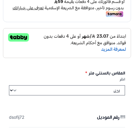
المقاس بالسنتي متر
*
اختر
رقم الموديل
dsofij72