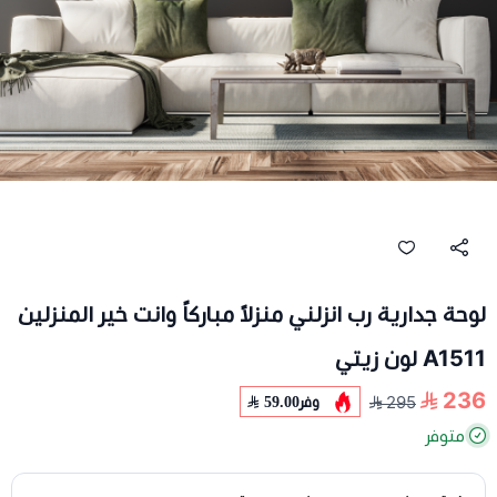
لوحة جدارية رب انزلني منزلاً مباركاً وانت خير المنزلين
A1511 لون زيتي
236
وفر
59.00
295
متوفر