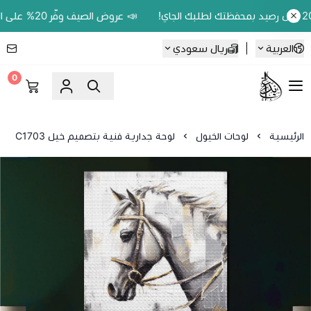
📣 عروض الصيف وفّر 20% على اللوحات الحين.. واكسب 200 ريال رصيد بمحفظتك لطلبك الجاي!
العربية
|
ريال سعودي
0
Ebbdaa art
الرئيسية
لوحات الخيول
لوحة جدارية فنية بتصميم خيل C1703