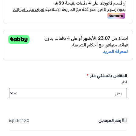
المقاس بالسنتي متر
*
اختر
رقم الموديل
isjfidsf130