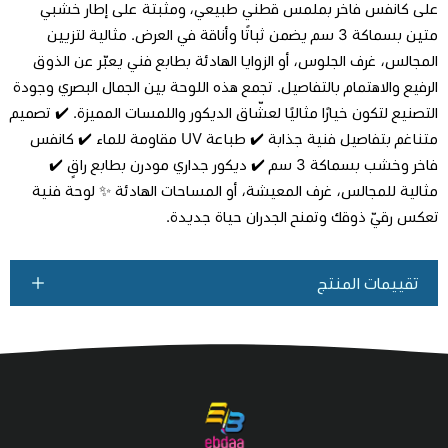
على كانفس فاخر بملمس قطني طبيعي، ومثبتة على إطار خشبي
متين بسماكة 3 سم يضمن ثباتًا وأناقة في العرض. مثالية لتزيين
اطلب المنتج
المجالس، غرف الجلوس، أو الزوايا الهادئة بطابع فني يعبّر عن الذوق
الرفيع والاهتمام بالتفاصيل. تجمع هذه اللوحة بين الجمال البصري وجودة
التصنيع لتكون خيارًا مثاليًا لعشّاق الديكور واللمسات المميزة. ✔️ تصميم
متناغم بتفاصيل فنية جذابة ✔️ طباعة UV مقاومة للماء ✔️ كانفس
فاخر وخشب بسماكة 3 سم ✔️ ديكور جداري مودرن بطابع راقٍ ✔️
مثالية للمجالس، غرف المعيشة، أو المساحات الهادئة ✨ لوحة فنية
تعكس رقيّ ذوقك وتمنح الجدران حياة جديدة.
تقييمات المنتج