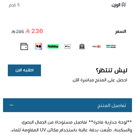
الوزن
5 كجم
236
السعر
295
ليش تنتظر؟
اطلبه الان
احصل على المنتج مباشرة الآن
تفاصيل المنتج
**لوحة جدارية فاخرة** تفاصيل مستوحاة من الجمال البصري
والسكينة. طُبعت بدقة عالية باستخدام مكائن UV المقاوِمة للماء،