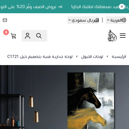
📣 عروض الصيف وفّر 20% على اللوحات الحين.. واكسب 200 ريال رصيد بمحفظتك لطلبك الجاي!
العربية
|
ريال سعودي
0
Ebbdaa art
الرئيسية
لوحات الخيول
لوحة جدارية فنية بتصميم خيل C1721