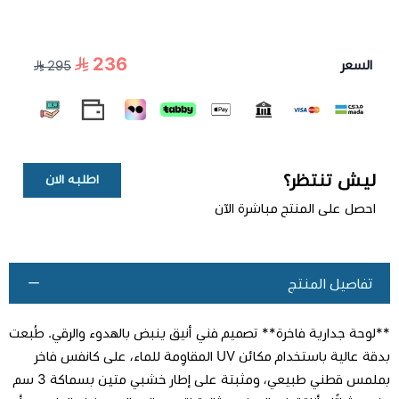
236
السعر
295
ليش تنتظر؟
اطلبه الان
احصل على المنتج مباشرة الآن
تفاصيل المنتج
**لوحة جدارية فاخرة** تصميم فني أنيق ينبض بالهدوء والرقي. طُبعت
بدقة عالية باستخدام مكائن UV المقاوِمة للماء، على كانفس فاخر
بملمس قطني طبيعي، ومثبتة على إطار خشبي متين بسماكة 3 سم