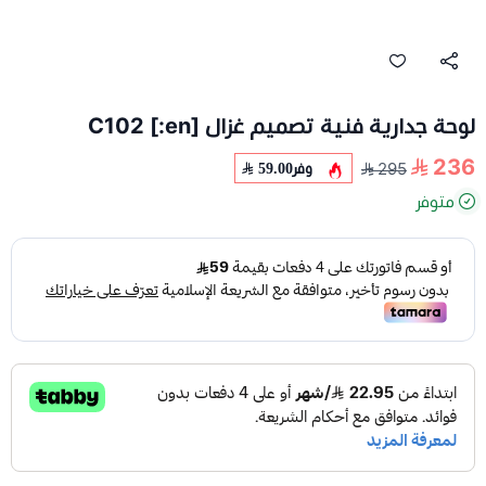
لوحة جدارية فنية تصميم غزال C102 [:en]
236
وفر
59.00
295
متوفر