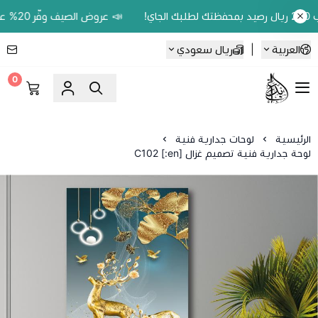
📣 عروض الصيف وفّر 20% على اللوحات الحين.. واكسب 200 ريال رصيد بمحفظتك لطلبك الجاي!
العربية
|
ريال سعودي
0
Ebbdaa art
الرئيسية
لوحات جدارية فنية
لوحة جدارية فنية تصميم غزال C102 [:en]