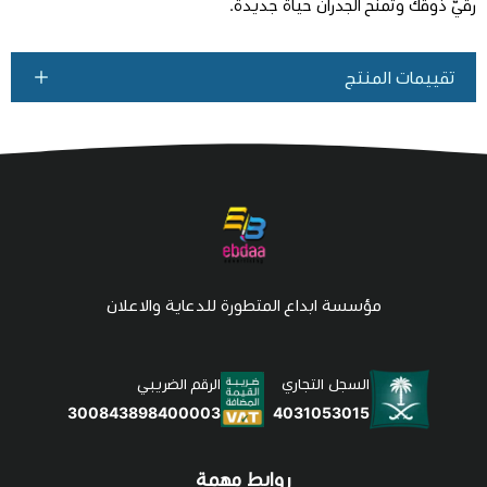
رقيّ ذوقك وتمنح الجدران حياة جديدة.
تقييمات المنتج
مؤسسة ابداع المتطورة للدعاية والاعلان
السجل التجاري
الرقم الضريبي
4031053015
300843898400003
روابط مهمة