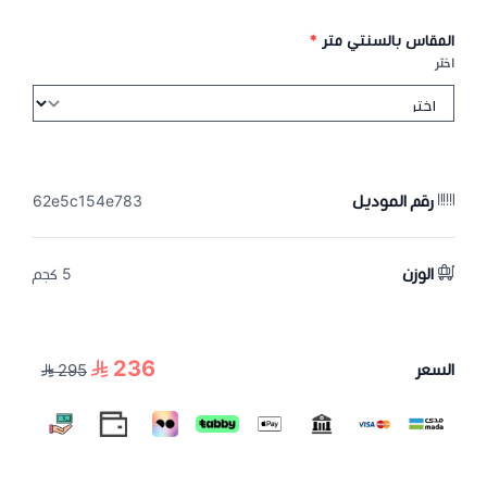
المقاس بالسنتي متر
*
اختر
رقم الموديل
62e5c154e783
الوزن
5 كجم
236
السعر
295