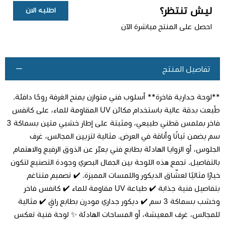
ليش تنتظر؟
اطلبه الان
احصل على المنتج مباشرة الآن
تفاصيل المنتج
**لوحة جدارية فاخرة** أسلوب فني متوازن يمنح الغرفة روحًا دافئة.
طُبعت بدقة عالية باستخدام مكائن UV المقاوِمة للماء، على كانفس
فاخر بملمس قطني طبيعي، ومثبتة على إطار خشبي متين بسماكة 3
سم يضمن ثباتًا وأناقة في العرض. مثالية لتزيين المجالس، غرف
اطلب المنتج
الجلوس، أو الزوايا الهادئة بطابع فني يعبّر عن الذوق الرفيع والاهتمام
بالتفاصيل. تجمع هذه اللوحة بين الجمال البصري وجودة التصنيع لتكون
خيارًا مثاليًا لعشّاق الديكور واللمسات المميزة. ✔️ تصميم متناغم
بتفاصيل فنية جذابة ✔️ طباعة UV مقاومة للماء ✔️ كانفس فاخر
وخشب بسماكة 3 سم ✔️ ديكور جداري مودرن بطابع راقٍ ✔️ مثالية
للمجالس، غرف المعيشة، أو المساحات الهادئة ✨ لوحة فنية تعكس