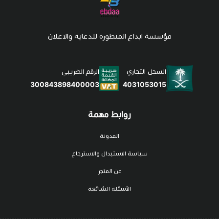
مؤسسة ابداع المتطورة للدعاية والاعلان
السجل التجاري
الرقم الضريبي
4031053015
300843898400003
روابط مهمة
المدونة
سياسة الاستبدال والاسترجاع
عن المتجر
الأسئلة الشائعة