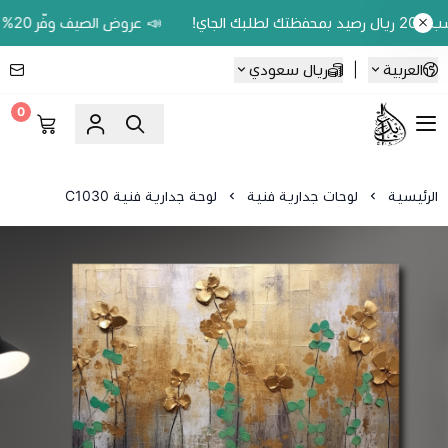
📣 عروض الصيف وفّر 20% على اللوحات الحين.. واكسب 200 ريال رصيد بمحفظتك لطلبك الجاي!
العربية
|
ريال سعودي
0
Ebbdaa art
الرئيسية
لوحات جدارية فنية
لوحة جدارية فنية C1030