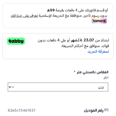
المقاس بالسنتي متر
*
اختر
رقم الموديل
62e5c154e1631