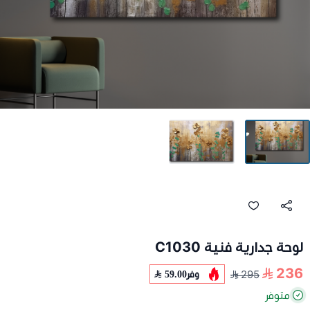
لوحة جدارية فنية C1030
236
وفر
59.00
295
متوفر