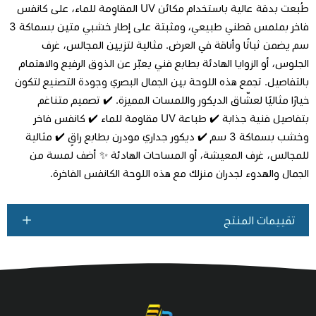
طُبعت بدقة عالية باستخدام مكائن UV المقاوِمة للماء، على كانفس
فاخر بملمس قطني طبيعي، ومثبتة على إطار خشبي متين بسماكة 3
سم يضمن ثباتًا وأناقة في العرض. مثالية لتزيين المجالس، غرف
اطلب المنتج
الجلوس، أو الزوايا الهادئة بطابع فني يعبّر عن الذوق الرفيع والاهتمام
بالتفاصيل. تجمع هذه اللوحة بين الجمال البصري وجودة التصنيع لتكون
خيارًا مثاليًا لعشّاق الديكور واللمسات المميزة. ✔️ تصميم متناغم
بتفاصيل فنية جذابة ✔️ طباعة UV مقاومة للماء ✔️ كانفس فاخر
وخشب بسماكة 3 سم ✔️ ديكور جداري مودرن بطابع راقٍ ✔️ مثالية
للمجالس، غرف المعيشة، أو المساحات الهادئة ✨ أضف لمسة من
الجمال والهدوء لجدران منزلك مع هذه اللوحة الكانفس الفاخرة.
تقييمات المنتج